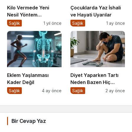
Kilo Vermede Yeni
Çocuklarda Yaz İshali
Nesil Yöntem
ve Hayati Uyarılar
Yutulabilir Mide Balonu
Sağlık
1 yıl önce
Sağlık
1 ay önce
ile Ameliyatsız Konforlu
ve Hızlı Bir Çözüm
Eklem Yaşlanması
Diyet Yaparken Tartı
Kader Değil
Neden Bazen Hiç
Oynamaz?
Sağlık
4 ay önce
Sağlık
2 ay önce
Bir Cevap Yaz