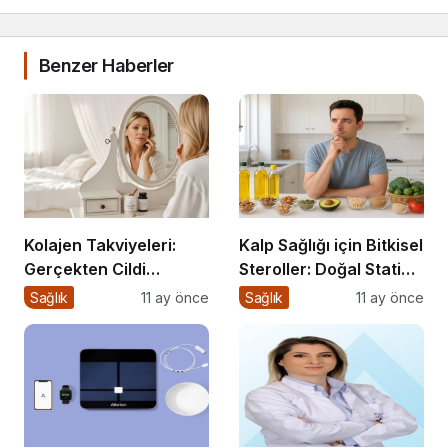
Benzer Haberler
Kolajen Takviyeleri:
Kalp Sağlığı için Bitkisel
Gerçekten Cildi
Steroller: Doğal Statin
Gençleştiriyor mu?
Etkisi
Sağlık
11 ay önce
Sağlık
11 ay önce