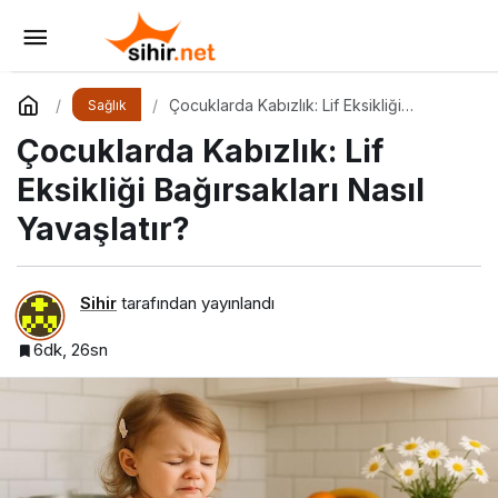
Bebeklerde Gaz Sancısı: Nedenleri,
Belirtileri ve Etkili Çözümler
Yorum Yap
Paylaş
Çocuklarda Kabızlık: Lif Eksikliği
Sağlık
Bağırsakları Nasıl Yavaşlatır?
Çocuklarda Kabızlık: Lif
Eksikliği Bağırsakları Nasıl
Yavaşlatır?
Sihir
tarafından yayınlandı
6dk, 26sn