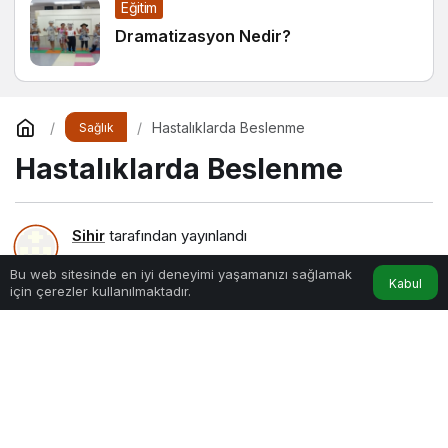
Eğitim
Dramatizasyon Nedir?
Hastalıklarda Beslenme
Sağlık
Hastalıklarda Beslenme
Sihir
tarafından yayınlandı
Bu web sitesinde en iyi deneyimi yaşamanızı sağlamak
7dk, 12sn
Kabul
için çerezler kullanılmaktadır.