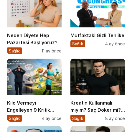
Neden Diyete Hep
Mutfaktaki Gizli Tehlike
Pazartesi Başlıyoruz?
Sağlık
4 ay önce
Sağlık
11 ay önce
Kilo Vermeyi
Kreatin Kullanmalı
Engelleyen 9 Kritik
mıyım? Saç Döker mi?
Hata
Ne Zaman Alınmalı?
Sağlık
4 ay önce
Sağlık
8 ay önce