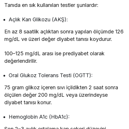
Tanıda en sık kullanılan testler şunlardır:
Açlık Kan Glikozu (AKŞ):
En az 8 saatlik açlıktan sonra yapılan ölçümde 126
mg/dL ve üzeri değer diyabet tanısı koydurur.
100–125 mg/dL arası ise prediyabet olarak
değerlendirilir.
Oral Glukoz Tolerans Testi (OGTT):
75 gram glikoz içeren sıvı içildikten 2 saat sonra
ölçülen değer 200 mg/dL veya üzerindeyse
diyabet tanısı konur.
Hemoglobin A1c (HbA1c):
Son 2–3 aylık ortalama kan şekeri düzeyini