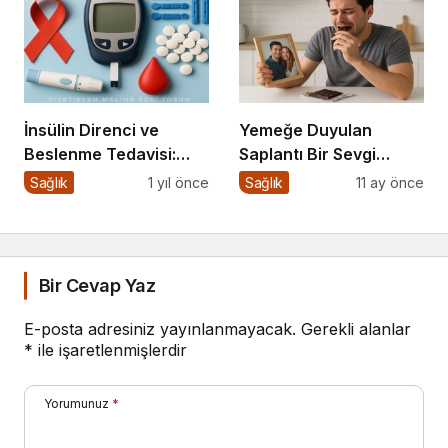
İnsülin Direnci ve
Yemeğe Duyulan
Beslenme Tedavisi:
Saplantı Bir Sevgi
Düşük Glisemik İndeksli
İhtiyacıdır
Sağlık
1 yıl önce
Sağlık
11 ay önce
Diyetlerin Rolü
Bir Cevap Yaz
E-posta adresiniz yayınlanmayacak.
Gerekli alanlar
*
ile işaretlenmişlerdir
Yorumunuz
*