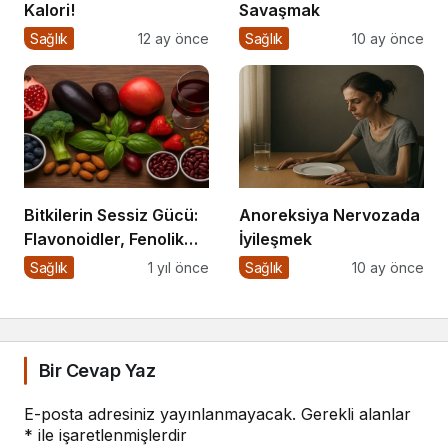
Kalori!
Savaşmak
Sağlık
12 ay önce
Sağlık
10 ay önce
Bitkilerin Sessiz Gücü:
Anoreksiya Nervozada
Flavonoidler, Fenolik
İyileşmek
Asitler ve Diğer
Sağlık
1 yıl önce
Sağlık
10 ay önce
Polifenoller
Bir Cevap Yaz
E-posta adresiniz yayınlanmayacak.
Gerekli alanlar
*
ile işaretlenmişlerdir