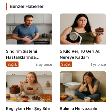
Benzer Haberler
Sindirim Sistemi
5 Kilo Ver, 10 Geri Al:
Hastalıklarında
Nereye Kadar?
Beslenme
Sağlık
8 ay önce
Sağlık
1 yıl önce
Regliyken Her Şey Sıfır
Bulimia Nervoza ile