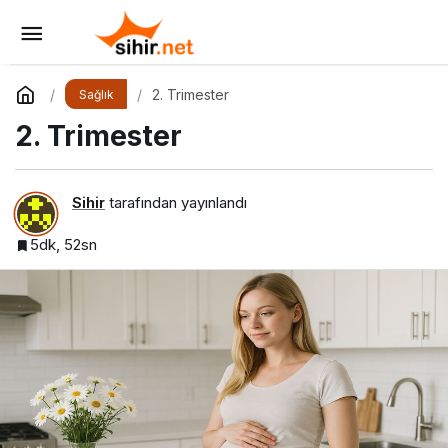
1. Trimester (Gebeliğin İlk Üç Ayı)
Yorum Yap
Paylaş
2. Trimester
Sağlık
2. Trimester
Sihir
tarafından yayınlandı
5dk, 52sn