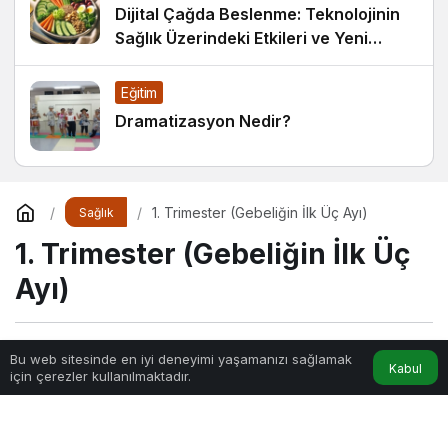
Dijital Çağda Beslenme: Teknolojinin
Sağlık Üzerindeki Etkileri ve Yeni
Alışkanlıklar
Eğitim
Dramatizasyon Nedir?
1. Trimester (Gebeliğin İlk Üç Ayı)
Sağlık
1. Trimester (Gebeliğin İlk Üç
Ayı)
Sihir
tarafından yayınlandı
Bu web sitesinde en iyi deneyimi yaşamanızı sağlamak
Kabul
için çerezler kullanılmaktadır.
4dk, 47sn