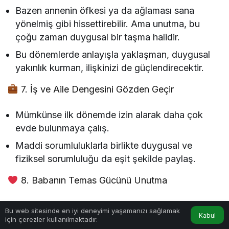
Bazen annenin öfkesi ya da ağlaması sana
yönelmiş gibi hissettirebilir. Ama unutma, bu
çoğu zaman duygusal bir taşma halidir.
Bu dönemlerde anlayışla yaklaşman, duygusal
yakınlık kurman, ilişkinizi de güçlendirecektir.
7. İş ve Aile Dengesini Gözden Geçir
Mümkünse ilk dönemde izin alarak daha çok
evde bulunmaya çalış.
Maddi sorumluluklarla birlikte duygusal ve
fiziksel sorumluluğu da eşit şekilde paylaş.
8. Babanın Temas Gücünü Unutma
Bebekle kuracağın fiziksel temas (kucağa alma,
Bu web sitesinde en iyi deneyimi yaşamanızı sağlamak
Kabul
göz teması kurma, masaj yapma) onun
için çerezler kullanılmaktadır.