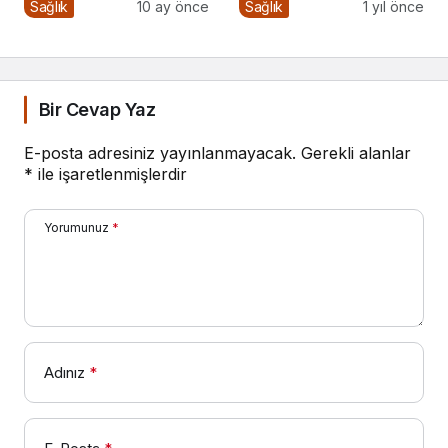
Anlarla Yüzleşmek
Düşük Glisemik İndeksli
Sağlık
10 ay önce
Sağlık
1 yıl önce
Diyetlerin Rolü
Bir Cevap Yaz
E-posta adresiniz yayınlanmayacak.
Gerekli alanlar
*
ile işaretlenmişlerdir
Yorumunuz
*
Adınız
*