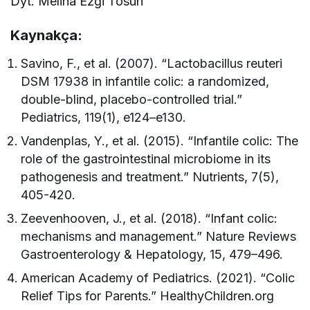
Dyt. Melina Ezgi Tosun
Kaynakça:
Savino, F., et al. (2007). “Lactobacillus reuteri
DSM 17938 in infantile colic: a randomized,
double-blind, placebo-controlled trial.”
Pediatrics, 119(1), e124–e130.
Vandenplas, Y., et al. (2015). “Infantile colic: The
role of the gastrointestinal microbiome in its
pathogenesis and treatment.” Nutrients, 7(5),
405-420.
Zeevenhooven, J., et al. (2018). “Infant colic:
mechanisms and management.” Nature Reviews
Gastroenterology & Hepatology, 15, 479–496.
American Academy of Pediatrics. (2021). “Colic
Relief Tips for Parents.” HealthyChildren.org