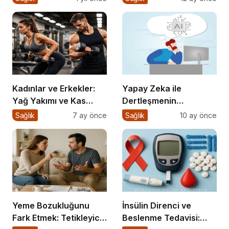
Bilimsel Gerçekler
Kadınlar ve Erkekler:
Yapay Zeka ile
Yağ Yakımı ve Kas
Dertleşmenin
Gelişimi Arasındaki
Görünmeyen
Sağlık
7 ay önce
Sağlık
10 ay önce
Farklar
Tehlikeleri!
Yeme Bozukluğunu
İnsülin Direnci ve
Fark Etmek: Tetikleyici
Beslenme Tedavisi: