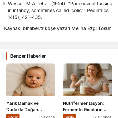
Wessel, M.A., et al. (1954). “Paroxysmal fussing
in infancy, sometimes called ‘colic’.” Pediatrics,
14(5), 421–435.
Kaynak: bihaber.tr köşe yazarı Melina Ezgi Tosun
Benzer Haberler
Yarık Damak ve
Nutrifermentasyon:
Dudakla Doğan
Fermente Gıdaların
Bebeklerde Beslenme
Beslenmedeki Yeri ve
Sağlık
1 yıl önce
Sağlık
12 ay önce