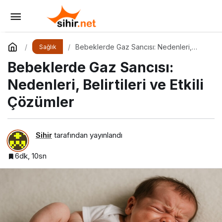
Yarık Damak ve Dudakla Doğan Bebeklerde
Beslenme
Yorum Yap
Paylaş
Bebeklerde Gaz Sancısı: Nedenleri,
Sağlık
Belirtileri ve Etkili Çözümler
Bebeklerde Gaz Sancısı:
Nedenleri, Belirtileri ve Etkili
Çözümler
Sihir
tarafından yayınlandı
6dk, 10sn