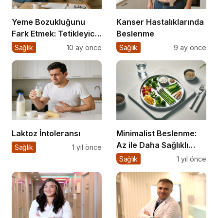
Yeme Bozukluğunu
Kanser Hastalıklarında
Fark Etmek: Tetikleyici
Beslenme
Anlarla Yüzleşmek
Sağlık
10 ay önce
Sağlık
9 ay önce
Laktoz İntoleransı
Minimalist Beslenme:
Az ile Daha Sağlıklı
Sağlık
1 yıl önce
Yaşamak
Sağlık
1 yıl önce