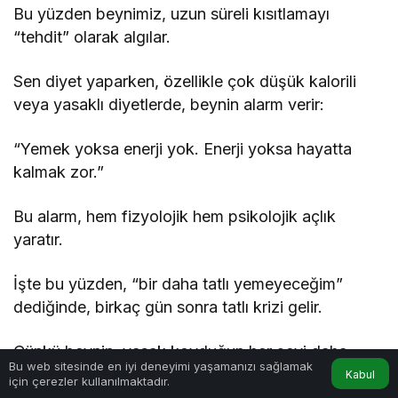
Bu yüzden beynimiz, uzun süreli kısıtlamayı
“tehdit” olarak algılar.
Sen diyet yaparken, özellikle çok düşük kalorili
veya yasaklı diyetlerde, beynin alarm verir:
“Yemek yoksa enerji yok. Enerji yoksa hayatta
kalmak zor.”
Bu alarm, hem fizyolojik hem psikolojik açlık
yaratır.
İşte bu yüzden, “bir daha tatlı yemeyeceğim”
dediğinde, birkaç gün sonra tatlı krizi gelir.
Çünkü beynin, yasak koyduğun her şeyi daha
Bu web sitesinde en iyi deneyimi yaşamanızı sağlamak
çekici hâle getirir.
Kabul
için çerezler kullanılmaktadır.