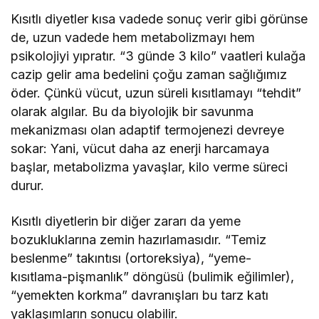
Kısıtlı diyetler kısa vadede sonuç verir gibi görünse
de, uzun vadede hem metabolizmayı hem
psikolojiyi yıpratır. “3 günde 3 kilo” vaatleri kulağa
cazip gelir ama bedelini çoğu zaman sağlığımız
öder. Çünkü vücut, uzun süreli kısıtlamayı “tehdit”
olarak algılar. Bu da biyolojik bir savunma
mekanizması olan adaptif termojenezi devreye
sokar: Yani, vücut daha az enerji harcamaya
başlar, metabolizma yavaşlar, kilo verme süreci
durur.
Kısıtlı diyetlerin bir diğer zararı da yeme
bozukluklarına zemin hazırlamasıdır. “Temiz
beslenme” takıntısı (ortoreksiya), “yeme-
kısıtlama-pişmanlık” döngüsü (bulimik eğilimler),
“yemekten korkma” davranışları bu tarz katı
yaklaşımların sonucu olabilir.