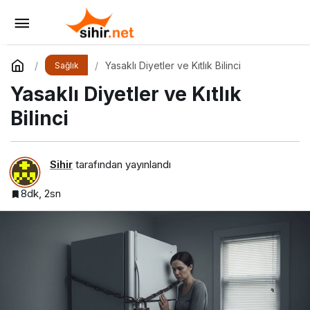
Bir Çikolata ile Kilo Almazsın, Bir Yeşil Çayla
da Zayıflamazsın
Yorum Yap
Paylaş
Yasaklı Diyetler ve Kıtlık Bilinci
Sağlık
Yasaklı Diyetler ve Kıtlık
Bilinci
Sihir
tarafından yayınlandı
8dk, 2sn