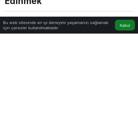
Edinmek
Sihir
tarafından yayınlandı
Bu web sitesinde en iyi deneyimi yaşamanızı sağlamak
Kabul
için çerezler kullanılmaktadır.
3dk, 24sn
Menopoz Sonrası Yeni Dil Edinmek