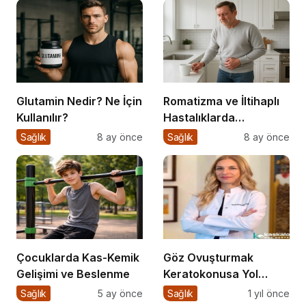
Glutamin Nedir? Ne İçin
Romatizma ve İltihaplı
Kullanılır?
Hastalıklarda
Beslenme
Sağlık
8 ay önce
Sağlık
8 ay önce
Çocuklarda Kas-Kemik
Göz Ovuşturmak
Gelişimi ve Beslenme
Keratokonusa Yol
Açabilir
Sağlık
5 ay önce
Sağlık
1 yıl önce