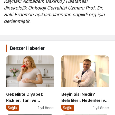
Kaynak: Acıbadem Bakırköy Hastanesi
Jinekolojik Onkoloji Cerrahisi Uzmanı Prof. Dr.
Baki Erdem’in açıklamalarından saglikli.org için
derlenmiştir.
Benzer Haberler
Gebelikte Diyabet:
Beyin Sisi Nedir?
Riskler, Tanı ve
Belirtileri, Nedenleri ve
Yönetim
Korunma Yolları
Sağlık
1 yıl önce
Sağlık
1 yıl önce