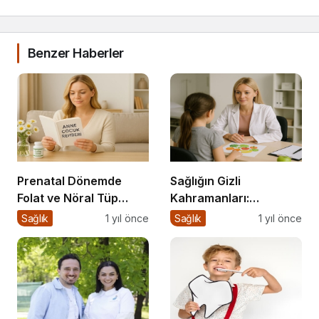
Benzer Haberler
Prenatal Dönemde
Sağlığın Gizli
Folat ve Nöral Tüp
Kahramanları:
Defekti İlişkisi
Diyetisyenlerimiz
Sağlık
1 yıl önce
Sağlık
1 yıl önce