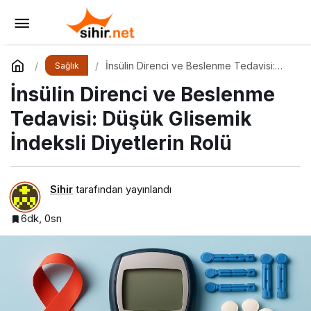
Mayıs Ayı Doğuma ve Doğum Sonrasına
Hazırlık Atölyesi
Yorum Yap
Paylaş
İnsülin Direnci ve Beslenme Tedavisi:
Sağlık
Düşük Glisemik İndeksli Diyetlerin Rolü
İnsülin Direnci ve Beslenme
Tedavisi: Düşük Glisemik
İndeksli Diyetlerin Rolü
Sihir
tarafından yayınlandı
6dk, 0sn