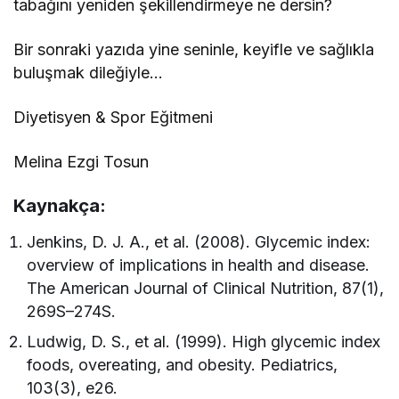
tabağını yeniden şekillendirmeye ne dersin?
Bir sonraki yazıda yine seninle, keyifle ve sağlıkla
buluşmak dileğiyle…
Diyetisyen & Spor Eğitmeni
Melina Ezgi Tosun
Kaynakça:
Jenkins, D. J. A., et al. (2008). Glycemic index:
overview of implications in health and disease.
The American Journal of Clinical Nutrition, 87(1),
269S–274S.
Ludwig, D. S., et al. (1999). High glycemic index
foods, overeating, and obesity. Pediatrics,
103(3), e26.