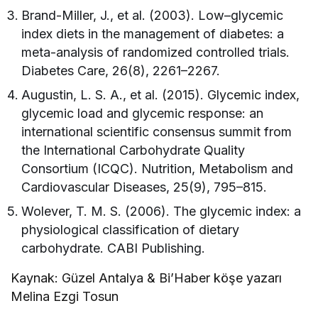
Brand-Miller, J., et al. (2003). Low–glycemic
index diets in the management of diabetes: a
meta-analysis of randomized controlled trials.
Diabetes Care, 26(8), 2261–2267.
Augustin, L. S. A., et al. (2015). Glycemic index,
glycemic load and glycemic response: an
international scientific consensus summit from
the International Carbohydrate Quality
Consortium (ICQC). Nutrition, Metabolism and
Cardiovascular Diseases, 25(9), 795–815.
Wolever, T. M. S. (2006). The glycemic index: a
physiological classification of dietary
carbohydrate. CABI Publishing.
Kaynak: Güzel Antalya & Bi’Haber köşe yazarı
Melina Ezgi Tosun