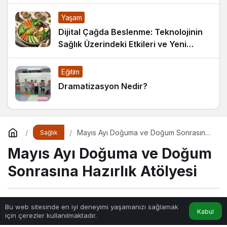
Yaşam
Dijital Çağda Beslenme: Teknolojinin
Sağlık Üzerindeki Etkileri ve Yeni
Alışkanlıklar
Eğitim
Dramatizasyon Nedir?
Mayıs Ayı Doğuma ve Doğum Sonrasına
Sağlık
Hazırlık Atölyesi
Mayıs Ayı Doğuma ve Doğum
Sonrasına Hazırlık Atölyesi
Sihir
tarafından yayınlandı
Bu web sitesinde en iyi deneyimi yaşamanızı sağlamak
Kabul
için çerezler kullanılmaktadır.
3dk, 57sn