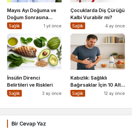
Mayıs Ayı Doğuma ve
Çocuklarda Diş Çürüğü
Doğum Sonrasına
Kalbi Vurabilir mi?
Hazırlık Atölyesi
Sağlık
1 yıl önce
Sağlık
4 ay önce
İnsülin Direnci
Kabızlık: Sağlıklı
Belirtileri ve Riskleri
Bağırsaklar İçin 10 Altın
Öneri
Sağlık
3 ay önce
Sağlık
12 ay önce
Bir Cevap Yaz