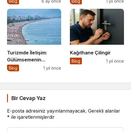
Blog
6 ay önce
Blog
1 yıl önce
Turizmde İletişim:
Kağıthane Çilingir
Gülümsemenin
Blog
1 yıl önce
Ötesinde Bir Sanat
Blog
1 yıl önce
Bir Cevap Yaz
E-posta adresiniz yayınlanmayacak.
Gerekli alanlar
*
ile işaretlenmişlerdir