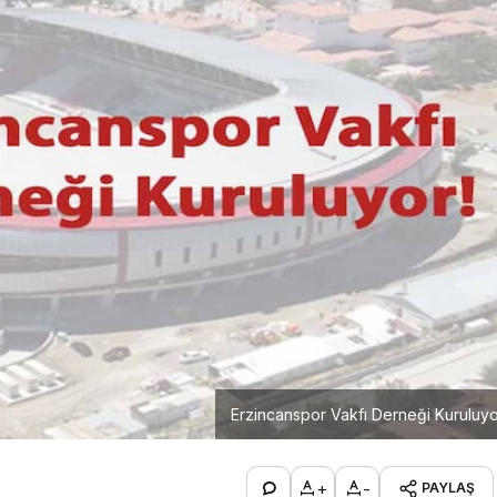
Erzincanspor Vakfı Derneği Kuruluy
+
-
PAYLAŞ