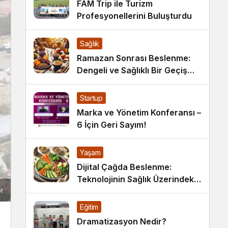
FAM Trip ile Turizm
Profesyonellerini Buluşturdu
Sağlık
Ramazan Sonrası Beslenme:
Dengeli ve Sağlıklı Bir Geçiş
İçin İpuçları
Startup
Marka ve Yönetim Konferansı –
6 İçin Geri Sayım!
Yaşam
Dijital Çağda Beslenme:
Teknolojinin Sağlık Üzerindeki
or
Etkileri ve Yeni Alışkanlıklar
Eğitim
Dramatizasyon Nedir?