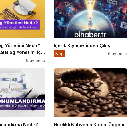
og Yönetimi Nedir?
İçerik Kıyametinden Çıkış
al Blog Yönetimi için
Blog
6 ay önce
u
9 ay önce
landırma Nedir?
Nitelikli Kahvenin Kutsal Üçgeni