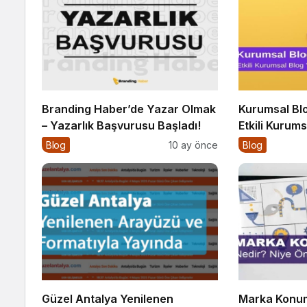
Branding Haber’de Yazar Olmak
Kurumsal Bl
– Yazarlık Başvurusu Başladı!
Etkili Kurums
10 Altın İpuc
Blog
10 ay önce
Blog
Güzel Antalya Yenilenen
Marka Konum