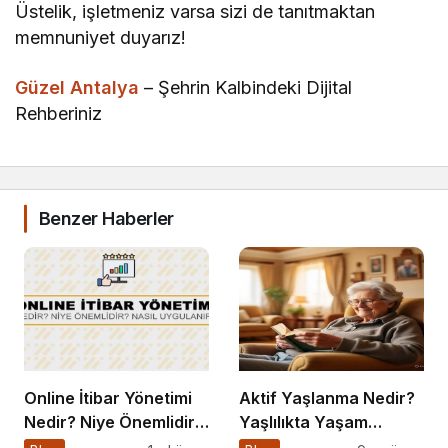
Üstelik, işletmeniz varsa sizi de tanıtmaktan
memnuniyet duyarız!
Güzel Antalya
– Şehrin Kalbindeki Dijital
Rehberiniz
Benzer Haberler
Online İtibar Yönetimi
Aktif Yaşlanma Nedir?
Nedir? Niye Önemlidir?
Yaşlılıkta Yaşam
Online İtibar Yönetimi
Kalitesini Artırmanın