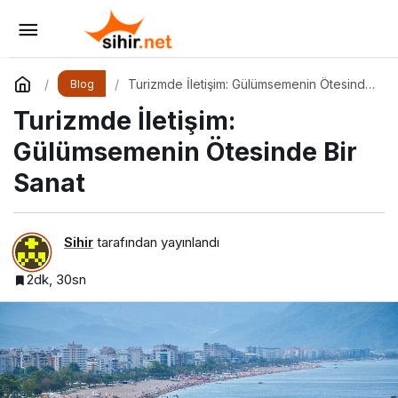
Güzel Antalya Yenilenen Arayüzü ve
Formatıyla Yayında
Yorum Yap
Paylaş
Turizmde İletişim: Gülümsemenin Ötesinde
Blog
Bir Sanat
Turizmde İletişim:
Gülümsemenin Ötesinde Bir
Sanat
Sihir
tarafından yayınlandı
2dk, 30sn