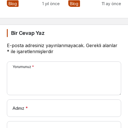
Kimiz?
Nasıl Yapılır?
Blog
1 yıl önce
Blog
11 ay önce
Bir Cevap Yaz
E-posta adresiniz yayınlanmayacak.
Gerekli alanlar
*
ile işaretlenmişlerdir
Yorumunuz
*
Adınız
*