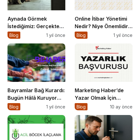
Aynada Görmek
Online İtibar Yönetimi
İstediğimiz: Gerçekten
Nedir? Niye Önemlidir?
Kimiz?
Online İtibar Yönetimi
Blog
1 yıl önce
Blog
1 yıl önce
Nasıl Uygulanır?
Bayramlar Bağ Kurardı:
Marketing Haber’de
Bugün Hâlâ Kuruyor
Yazar Olmak İçin
mu?
Yazarlık Başvurusu
Blog
1 yıl önce
Blog
10 ay önce
Başladı!