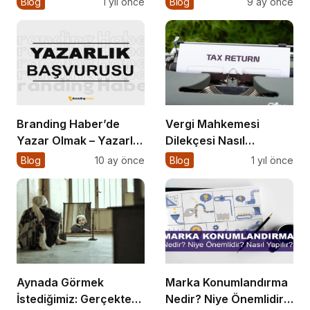
Blog
1 yıl önce
Blog
9 ay önce
Nasıl Uygulanır?
Altın Kuralları
Branding Haber’de
Vergi Mahkemesi
Yazar Olmak – Yazarlık
Dilekçesi Nasıl
Başvurusu Başladı!
Hazırlanır?
Blog
10 ay önce
Blog
1 yıl önce
Aynada Görmek
Marka Konumlandırma
İstediğimiz: Gerçekten
Nedir? Niye Önemlidir?