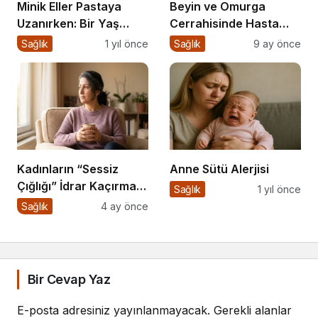
Minik Eller Pastaya
Beyin ve Omurga
Uzanırken: Bir Yaş
Cerrahisinde Hasta
Sonrası Beslenmeye
Profili Değişti: Genç
Sağlık
1 yıl önce
Sağlık
9 ay önce
Dair Bir Yolculuk
Yaşta Ameliyatlar
Artıyor
Kadınların “Sessiz
Anne Sütü Alerjisi
Çığlığı” İdrar Kaçırma
Sağlık
1 yıl önce
Bir Kader Değil!
Sağlık
4 ay önce
Bir Cevap Yaz
E-posta adresiniz yayınlanmayacak.
Gerekli alanlar