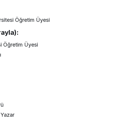
rsitesi Öğretim Üyesi
rayla):
si Öğretim Üyesi
ı
rü
 Yazar