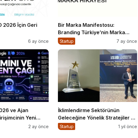
 2026 İçin Geri
Bir Marka Manifestosu:
Branding Türkiye’nin Marka
Hikayesi
6 ay önce
Startup
7 ay önce
2026 ve Ajan
İklimlendirme Sektörünün
irişimcinin Yeni
Geleceğine Yönelik Stratejiler ve
a Kutusu
Ekonomik Gelişmeler Üzerine
2 ay önce
Startup
1 yıl önce
Önemli Bir Etkinlik Gerçekleşti