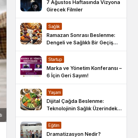
7 Ağustos Haftasında Vizyona
Girecek Filmler
Sağlık
Ramazan Sonrası Beslenme:
Dengeli ve Sağlıklı Bir Geçiş
İçin İpuçları
Startup
Marka ve Yönetim Konferansı –
6 İçin Geri Sayım!
Yaşam
Dijital Çağda Beslenme:
Teknolojinin Sağlık Üzerindeki
dı
Etkileri ve Yeni Alışkanlıklar
Eğitim
Dramatizasyon Nedir?