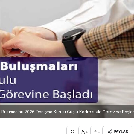
m Buluşmaları 2026 Danışma Kurulu Güçlü Kadrosuyla Görevine Başla
+
-
PAYLAŞ