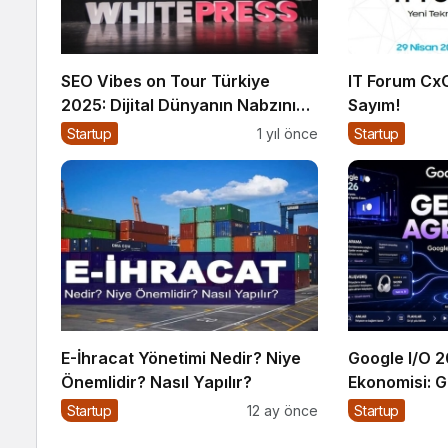
SEO Vibes on Tour Türkiye
IT Forum CxO
2025: Dijital Dünyanın Nabzını
Sayım!
Tutan Etkinlik
Startup
1 yıl önce
Startup
E-İhracat Yönetimi Nedir? Niye
Google I/O 
Önemlidir? Nasıl Yapılır?
Ekonomisi: G
Rakibi Aram
Startup
12 ay önce
Startup