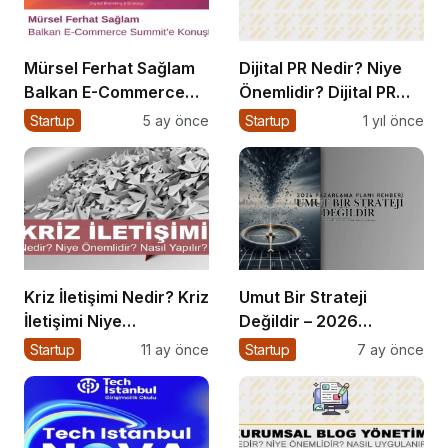
Mürsel Ferhat Sağlam
Dijital PR Nedir? Niye
Balkan E-Commerce
Önemlidir? Dijital PR
Summit’e Konuştu
Nasıl Uygulanır?
Startup
5 ay önce
Startup
1 yıl önce
Kriz İletişimi Nedir? Kriz
Umut Bir Strateji
İletişimi Niye
Değildir – 2026
Önemlidir? Kriz İletişimi
Pazarlama Planı
Startup
11 ay önce
Startup
7 ay önce
Nasıl Yapılır?
Rehberi