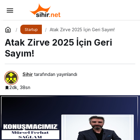
Etkili Network Marketing İçin Sosyal Medya
Etkinliği İçin Geri Sayım!
Yorum Yap
Paylaş
Atak Zirve 2025 İçin Geri Sayım!
Startup
Atak Zirve 2025 İçin Geri
Sayım!
Sihir
tarafından yayınlandı
2dk, 38sn