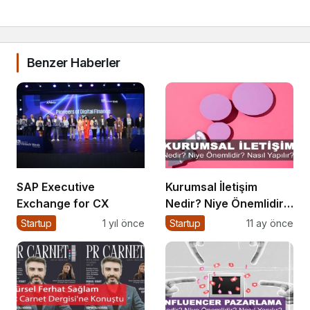
Benzer Haberler
SAP Executive
Kurumsal İletişim
Exchange for CX
Nedir? Niye Önemlidir?
Kurumsal İletişim Nasıl
Startup
1 yıl önce
Startup
11 ay önce
Yapılır?