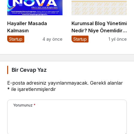
Hayaller Masada
Kurumsal Blog Yönetimi
Kalmasın
Nedir? Niye Önemlidir?
Kurumsal Blog Yönetimi
Startup
4 ay önce
Startup
1 yıl önce
Nasıl Yapılır?
Bir Cevap Yaz
E-posta adresiniz yayınlanmayacak.
Gerekli alanlar
*
ile işaretlenmişlerdir
Yorumunuz
*