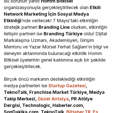
Bu sorunun yanıtı
Homm Bitkisel
organizasyonuyla gerçekleştirilecek olan
Etkili
Network Marketing İçin Sosyal Medya
Etkinliği
‘nde verilecek! 7 Mayıs’taki etkinliğin
stratejik partneri
Branding Line
olurken, etkinliğin
iletişim partneri ise
Branding Türkiye
oldu! Dijital
Markalaşma Uzmanı, Akademisyen, Girişim
Mentoru ve Yazar Mürsel Ferhat Sağlam’ın bilgi ve
deneyim aktarımında bulunacağı etkinlik Homm
Bitkisel üyelerinin genel katılımına açık bir şekilde
gerçekleştirilecek.
Birçok öncü markanın desteklediği etkinliğin
medya partnerleri ise
Startup Gazetesi
,
TeknoTalk, Franchise Market Türkiye, Medya
Takip Merkezi,
Güzel Antalya
, PR Atölye
Dergisi, Technologic, Haberler.com,
SonDakika.com, TeknoTalk,
BiHaber.TR
,
Es