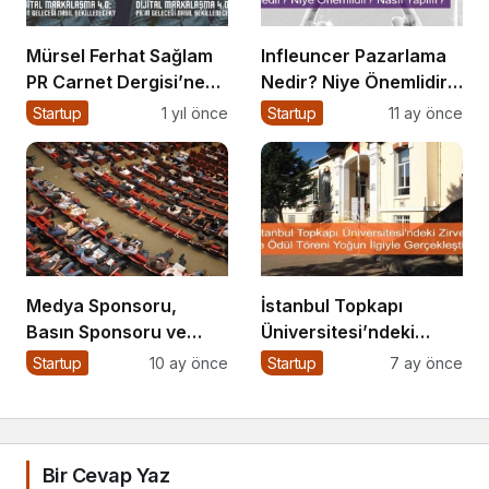
Mürsel Ferhat Sağlam
Infleuncer Pazarlama
PR Carnet Dergisi’ne
Nedir? Niye Önemlidir?
Konuştu
Influencer Pazarlama
Startup
1 yıl önce
Startup
11 ay önce
Nasıl Yapılır?
Medya Sponsoru,
İstanbul Topkapı
Basın Sponsoru ve
Üniversitesi’ndeki
Medya Partneri Ne
Zirve ve Ödül Töreni
Startup
10 ay önce
Startup
7 ay önce
Demek?
Yoğun İlgiyle
Gerçekleşti
Bir Cevap Yaz