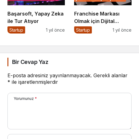
Başarsoft, Yapay Zeka
Franchise Markası
ile Tur Atıyor
Olmak için Dijital
Markalaşma Şart
Startup
1 yıl önce
Startup
1 yıl önce
Bir Cevap Yaz
E-posta adresiniz yayınlanmayacak.
Gerekli alanlar
*
ile işaretlenmişlerdir
Yorumunuz
*