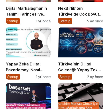
Dijital Markalaşmanın
NexBirlik’ten
Tanımı Tarihçesi ve
Türkiye’de Çok Boyutlu
Önemi
Marka Hamlesi
Startup
1 yıl önce
Startup
5 ay önce
Yapay Zeka Dijital
Türkiye’nin Dijital
Pazarlamayı Nasıl
Geleceği: Yapay Zeka
Şekillendiriyor?
Çağında “BİLGE”
Startup
1 yıl önce
Startup
2 ay önce
Hamlesi