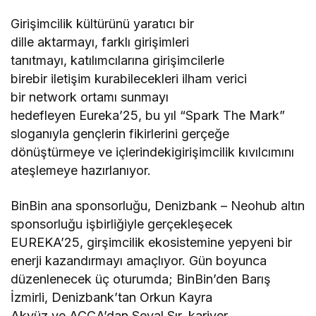
Girişimcilik kültürünü yaratıcı bir
dille aktarmayı, farklı girişimleri
tanıtmayı, katılımcılarına girişimcilerle
birebir iletişim kurabilecekleri ilham verici
bir network ortamı sunmayı
hedefleyen Eureka’25, bu yıl “Spark The Mark”
sloganıyla gençlerin fikirlerini gerçeğe
dönüştürmeye ve içlerindekigirişimcilik kıvılcımını
ateşlemeye hazırlanıyor.
BinBin ana sponsorluğu, Denizbank – Neohub altın
sponsorluğu işbirliğiyle gerçekleşecek
EUREKA’25, girşimcilik ekosistemine yepyeni bir
enerji kazandırmayı amaçlıyor. Gün boyunca
düzenlenecek üç oturumda; BinBin’den Barış
İzmirli, Denizbank’tan Orkun Kayra
Akyüz ve ACCA’dan Seval Sır, kariyer