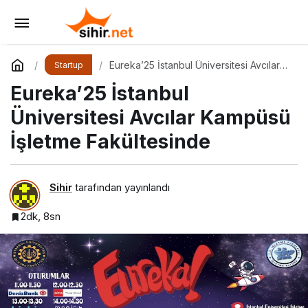
Medya Sponsoru, Basın Sponsoru ve Medya
Partneri Ne Demek?
Yorum Yap
Paylaş
Eureka’25 İstanbul Üniversitesi Avcılar
Startup
Kampüsü İşletme Fakültesinde
Eureka’25 İstanbul
Üniversitesi Avcılar Kampüsü
İşletme Fakültesinde
Sihir
tarafından yayınlandı
2dk, 8sn