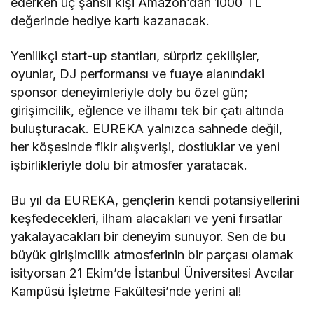
ederken üç şanslı kişi Amazon’dan 1000 TL
değerinde hediye kartı kazanacak.
Yenilikçi start-up stantları, sürpriz çekilişler,
oyunlar, DJ performansı ve fuaye alanındaki
sponsor deneyimleriyle doly bu özel gün;
girişimcilik, eğlence ve ilhamı tek bir çatı altında
buluşturacak. EUREKA yalnızca sahnede değil,
her köşesinde fikir alışverişi, dostluklar ve yeni
işbirlikleriyle dolu bir atmosfer yaratacak.
Bu yıl da EUREKA, gençlerin kendi potansiyellerini
keşfedecekleri, ilham alacakları ve yeni fırsatlar
yakalayacakları bir deneyim sunuyor. Sen de bu
büyük girişimcilik atmosferinin bir parçası olamak
isityorsan 21 Ekim’de İstanbul Üniversitesi Avcılar
Kampüsü İşletme Fakültesi’nde yerini al!