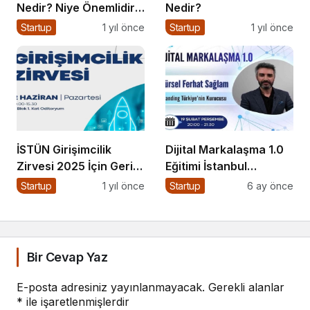
Nedir? Niye Önemlidir?
Nedir?
Kurumsal Blog Yönetimi
Startup
1 yıl önce
Startup
1 yıl önce
Nasıl Yapılır?
İSTÜN Girişimcilik
Dijital Markalaşma 1.0
Zirvesi 2025 İçin Geri
Eğitimi İstanbul
Sayım
Üniversitesi’nde
Startup
1 yıl önce
Startup
6 ay önce
Gerçekleşti!
Bir Cevap Yaz
E-posta adresiniz yayınlanmayacak.
Gerekli alanlar
*
ile işaretlenmişlerdir