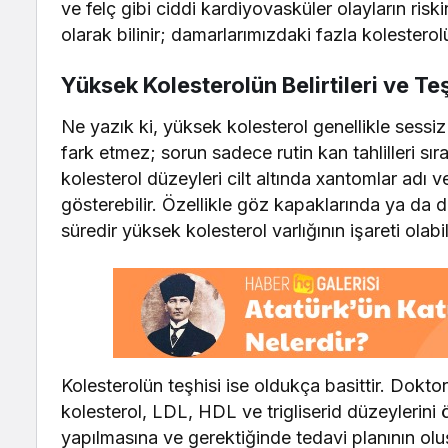
ve felç gibi ciddi kardiyovasküler olayların riski
olarak bilinir; damarlarımızdaki fazla kolesterol
Yüksek Kolesterolün Belirtileri ve Te
Ne yazık ki, yüksek kolesterol genellikle sessiz 
fark etmez; sorun sadece rutin kan tahlilleri s
kolesterol düzeyleri cilt altında xantomlar adı v
gösterebilir. Özellikle göz kapaklarında ya da 
süredir yüksek kolesterol varlığının işareti olabil
Kolesterolün teşhisi ise oldukça basittir. Doktorla
kolesterol, LDL, HDL ve trigliserid düzeylerini ö
yapılmasına ve gerektiğinde tedavi planının ol