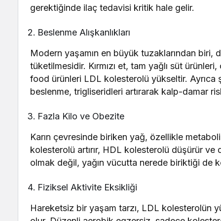
gerektiğinde ilaç tedavisi kritik hale gelir.
Beslenme Alışkanlıkları
Modern yaşamın en büyük tuzaklarından biri, do
tüketilmesidir. Kırmızı et, tam yağlı süt ürünleri,
food ürünleri LDL kolesterolü yükseltir. Ayrıca
beslenme, trigliseridleri artırarak kalp-damar risk
Fazla Kilo ve Obezite
Karın çevresinde biriken yağ, özellikle metaboli
kolesterolü artırır, HDL kolesterolü düşürür ve da
olmak değil, yağın vücutta nerede biriktiği de ko
Fiziksel Aktivite Eksikliği
Hareketsiz bir yaşam tarzı, LDL kolesterolün
olur. Düzenli aerobik egzersiz, sadece kolest