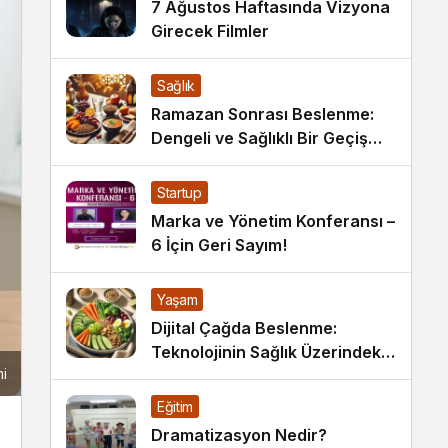
7 Ağustos Haftasında Vizyona
Girecek Filmler
Sağlık
Ramazan Sonrası Beslenme:
Dengeli ve Sağlıklı Bir Geçiş
İçin İpuçları
Startup
Marka ve Yönetim Konferansı –
6 İçin Geri Sayım!
Yaşam
Dijital Çağda Beslenme:
Teknolojinin Sağlık Üzerindeki
i
Etkileri ve Yeni Alışkanlıklar
Eğitim
Dramatizasyon Nedir?