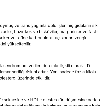
ymuş ve trans yağlarla dolu işlenmiş gıdaların sık
 cipsler, hazır kek ve bisküviler, margarinler ve fast-
 şeker ve rafine karbonhidrat açısından zengin
ini yükseltebilir.
k sendrom adı verilen durumla ilişkili olarak LDL
mar sertliği riskini artırır. Yani sadece fazla kilolu
lesterol üzerinde etkilidir.
 yükselmesine ve HDL kolesterolün düşmesine neden
erol dengesini sağlamakla kalmaz, aynı zamanda kalp