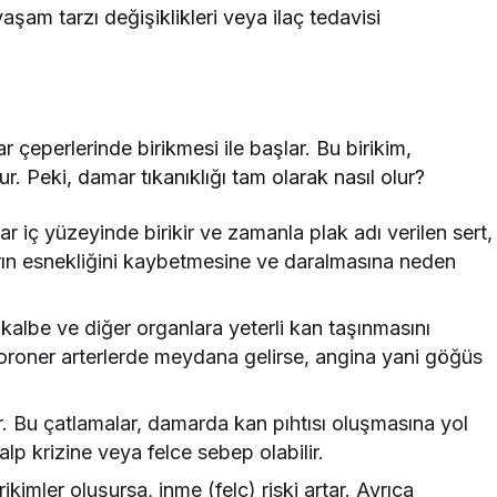
yaşam tarzı değişiklikleri veya ilaç tedavisi
 çeperlerinde birikmesi ile başlar. Bu birikim,
ur. Peki, damar tıkanıklığı tam olarak nasıl olur?
iç yüzeyinde birikir ve zamanla plak adı verilen sert,
arın esnekliğini kaybetmesine ve daralmasına neden
 kalbe ve diğer organlara yeterli kan taşınmasını
koroner arterlerde meydana gelirse, angina yani göğüs
r. Bu çatlamalar, damarda kan pıhtısı oluşmasına yol
lp krizine veya felce sebep olabilir.
kimler oluşursa, inme (felç) riski artar. Ayrıca