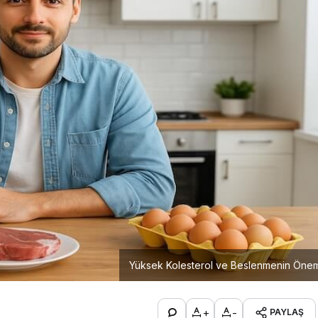
Yüksek Kolesterol ve Beslenmenin Önem
+
-
PAYLAŞ