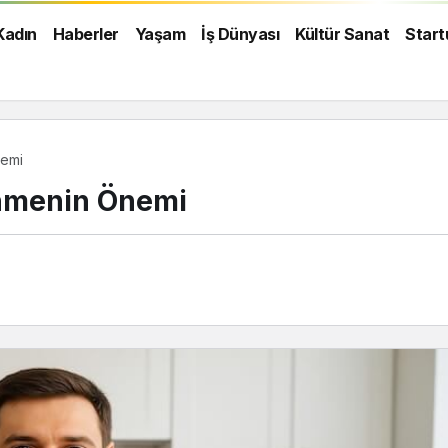
Kadın
Haberler
Yaşam
İş Dünyası
Kültür Sanat
Start
nemi
enmenin Önemi