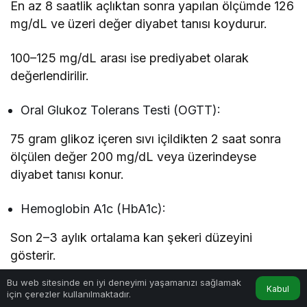
En az 8 saatlik açlıktan sonra yapılan ölçümde 126
mg/dL ve üzeri değer diyabet tanısı koydurur.
100–125 mg/dL arası ise prediyabet olarak
değerlendirilir.
Oral Glukoz Tolerans Testi (OGTT):
75 gram glikoz içeren sıvı içildikten 2 saat sonra
ölçülen değer 200 mg/dL veya üzerindeyse
diyabet tanısı konur.
Hemoglobin A1c (HbA1c):
Son 2–3 aylık ortalama kan şekeri düzeyini
gösterir.
Bu web sitesinde en iyi deneyimi yaşamanızı sağlamak
%6.5 ve üzeri değerler diyabeti düşündürür.
Kabul
için çerezler kullanılmaktadır.