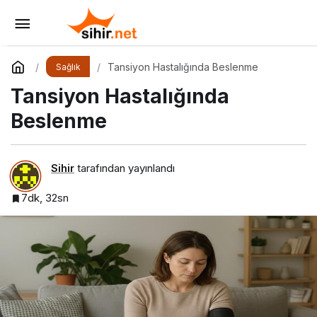
Diyabette Beslenme
Yorum Yap
Paylaş
Tansiyon Hastalığında Beslenme
Sağlık
Tansiyon Hastalığında
Beslenme
Sihir
tarafından yayınlandı
7dk, 32sn