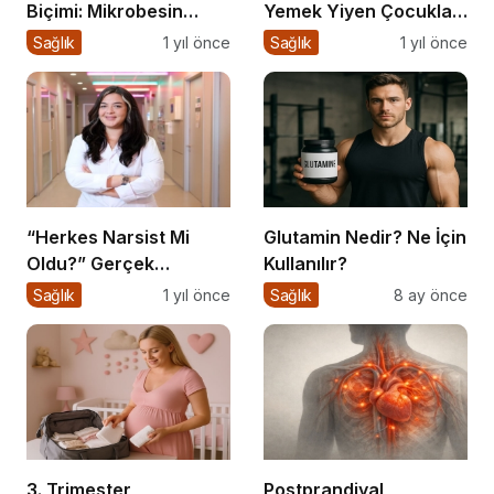
Biçimi: Mikrobesin
Yemek Yiyen Çocuklar:
Eksikliklerinin
Sessiz Tehlike
Sağlık
1 yıl önce
Sağlık
1 yıl önce
Nörogelişim Üzerindeki
Etkisi
“Herkes Narsist Mi
Glutamin Nedir? Ne İçin
Oldu?” Gerçek
Kullanılır?
Narsisizm Nedir?
Sağlık
1 yıl önce
Sağlık
8 ay önce
3. Trimester
Postprandiyal