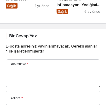
İnflamasyon: Yediğimiz
Sağlık
1 yıl önce
Yemekten Saatler
Sağlık
6 ay önce
Sonra Başlayan Sessiz
Risk
Bir Cevap Yaz
E-posta adresiniz yayınlanmayacak.
Gerekli alanlar
*
ile işaretlenmişlerdir
Yorumunuz
*
Adınız
*