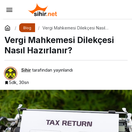
Profesyonel Böcek İlaçlama Hizmeti
Yorum Yap
Paylaş
Vergi Mahkemesi Dilekçesi Nasıl
Blog
Hazırlanır?
Vergi Mahkemesi Dilekçesi
Nasıl Hazırlanır?
Sihir
tarafından yayınlandı
5dk, 30sn