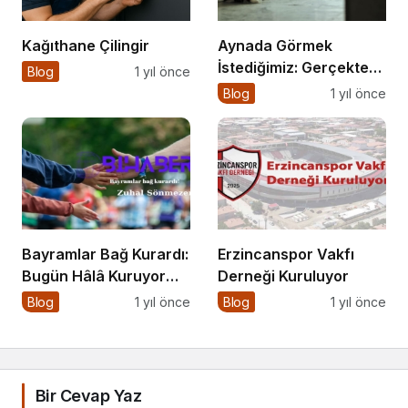
Kağıthane Çilingir
Aynada Görmek
İstediğimiz: Gerçekten
Blog
1 yıl önce
Kimiz?
Blog
1 yıl önce
Bayramlar Bağ Kurardı:
Erzincanspor Vakfı
Bugün Hâlâ Kuruyor
Derneği Kuruluyor
mu?
Blog
1 yıl önce
Blog
1 yıl önce
Bir Cevap Yaz