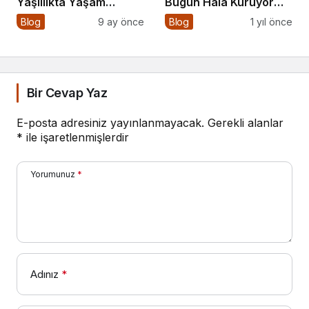
Yaşlılıkta Yaşam
Bugün Hâlâ Kuruyor
Kalitesini Artırmanın
mu?
Blog
9 ay önce
Blog
1 yıl önce
Altın Kuralları
Bir Cevap Yaz
E-posta adresiniz yayınlanmayacak.
Gerekli alanlar
*
ile işaretlenmişlerdir
Yorumunuz
*
Adınız
*