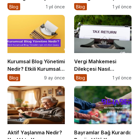
Kimiz?
Blog
1 yıl önce
Blog
1 yıl önce
Kurumsal Blog Yönetimi
Vergi Mahkemesi
Nedir? Etkili Kurumsal
Dilekçesi Nasıl
Blog Yönetimi için 10
Hazırlanır?
Blog
9 ay önce
Blog
1 yıl önce
Altın İpucu
Aktif Yaşlanma Nedir?
Bayramlar Bağ Kurardı: