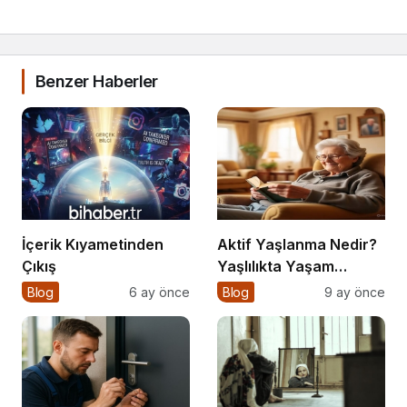
Benzer Haberler
İçerik Kıyametinden
Aktif Yaşlanma Nedir?
Çıkış
Yaşlılıkta Yaşam
Kalitesini Artırmanın
Blog
6 ay önce
Blog
9 ay önce
Altın Kuralları