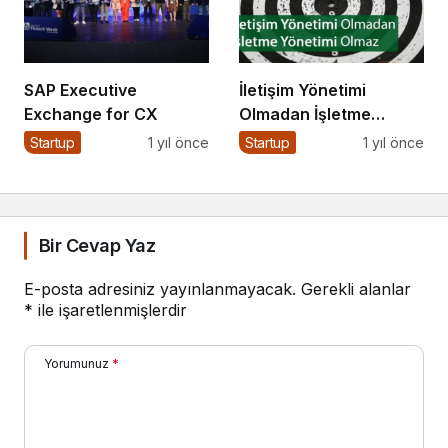
SAP Executive
İletişim Yönetimi
Exchange for CX
Olmadan İşletme
Yönetimi Olmaz
Startup
1 yıl önce
Startup
1 yıl önce
Bir Cevap Yaz
E-posta adresiniz yayınlanmayacak.
Gerekli alanlar
*
ile işaretlenmişlerdir
Yorumunuz
*