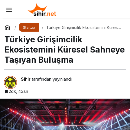
Balkanlar’dan Afrika’ya Turizmin Nabzı
Uzakrota Dubai’de Attı
Yorum Yap
Paylaş
Türkiye Girişimcilik Ekosistemini Küresel
Startup
Sahneye Taşıyan Buluşma
Türkiye Girişimcilik
Ekosistemini Küresel Sahneye
Taşıyan Buluşma
Sihir
tarafından yayınlandı
2dk, 43sn