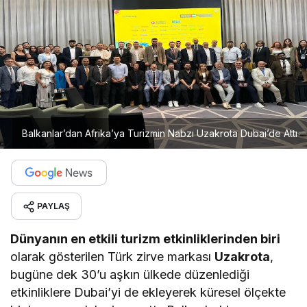
Balkanlar’dan Afrika’ya Turizmin Nabzı Uzakrota Dubai’de Attı
PAYLAŞ
Dünyanın en etkili turizm etkinliklerinden biri
olarak gösterilen Türk zirve markası
Uzakrota
,
bugüne dek 30’u aşkın ülkede düzenlediği
etkinliklere Dubai’yi de ekleyerek küresel ölçekte