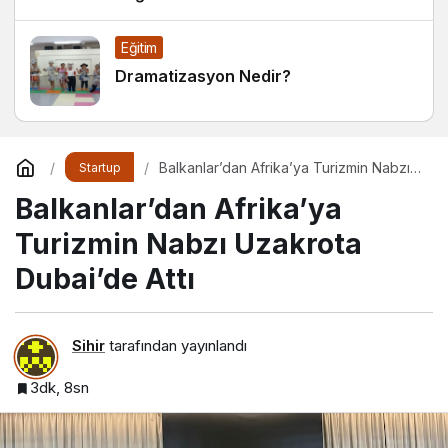
Alışkanlıklar
Eğitim
Dramatizasyon Nedir?
Balkanlar’dan Afrika’ya Turizmin Nabzı
Startup
Uzakrota Dubai’de Attı
Balkanlar’dan Afrika’ya
Turizmin Nabzı Uzakrota
Dubai’de Attı
Sihir
tarafından yayınlandı
3dk, 8sn