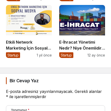
Dubai’de Attı
Etkili Network
E-İhracat Yönetimi
Marketing İçin Sosyal
Nedir? Niye Önemlidir?
Medya Etkinliği İçin
Nasıl Yapılır?
Startup
1 yıl önce
Startup
12 ay önce
Geri Sayım!
Bir Cevap Yaz
E-posta adresiniz yayınlanmayacak.
Gerekli alanlar
*
ile işaretlenmişlerdir
Yorumunuz
*