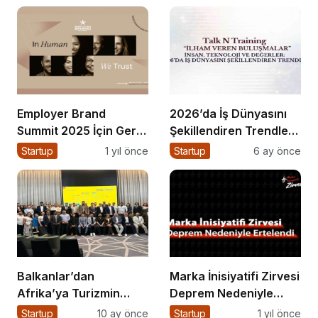
Employer Brand
2026’da İş Dünyasını
Summit 2025 İçin Geri
Şekillendiren Trendler
Sayım!
Talk N Training “İlham
Startup
1 yıl önce
Startup
6 ay önce
Veren Buluşmalar”
Serisinde!
Balkanlar’dan
Marka İnisiyatifi Zirvesi
Afrika’ya Turizmin
Deprem Nedeniyle
Nabzı Uzakrota
Ertelendi
Startup
10 ay önce
Startup
1 yıl önce