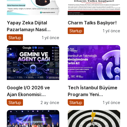
Yapay Zeka Dijital
Charm Talks Başlıyor!
Pazarlamayı Nasıl
Startup
1 yıl önce
Şekillendiriyor?
Startup
1 yıl önce
Google I/O 2026 ve
Tech İstanbul Büyüme
Ajan Ekonomisi:
Programı Yeni
Girişimcinin Yeni Rakibi
Başvurulara Kapılarını
Startup
2 ay önce
Startup
1 yıl önce
Arama Kutusu
Açtı