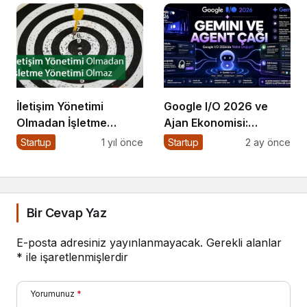
İletişim Yönetimi
Google I/O 2026 ve
Olmadan İşletme
Ajan Ekonomisi:
Yönetimi Olmaz
Girişimcinin Yeni Rakibi
Startup
1 yıl önce
Startup
2 ay önce
Arama Kutusu
Bir Cevap Yaz
E-posta adresiniz yayınlanmayacak.
Gerekli alanlar
*
ile işaretlenmişlerdir
Yorumunuz
*