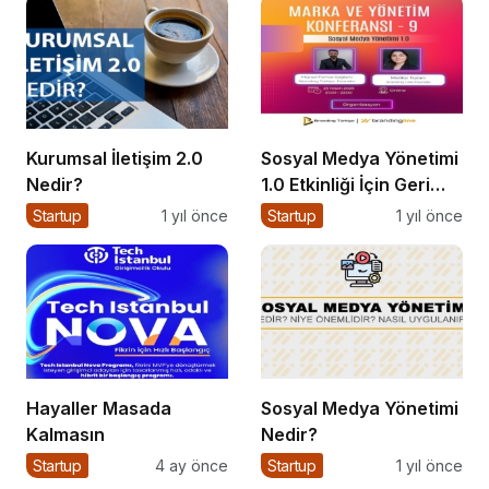
Kurumsal İletişim 2.0
Sosyal Medya Yönetimi
Nedir?
1.0 Etkinliği İçin Geri
Sayım!
Startup
1 yıl önce
Startup
1 yıl önce
Hayaller Masada
Sosyal Medya Yönetimi
Kalmasın
Nedir?
Startup
4 ay önce
Startup
1 yıl önce