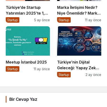
Türkiye’de Startup
Marka İletişimi Nedir?
Yatırımları 2025’te 1,4
Niye Önemlidir? Marka
Milyar Dolara Ulaştı
İletişimi Nasıl Yapılır?
Startup
5 ay önce
Startup
11 ay önce
Meetup İstanbul 2025
Türkiye’nin Dijital
Geleceği: Yapay Zeka
Startup
11 ay önce
Çağında “BİLGE”
Startup
2 ay önce
Hamlesi
Bir Cevap Yaz