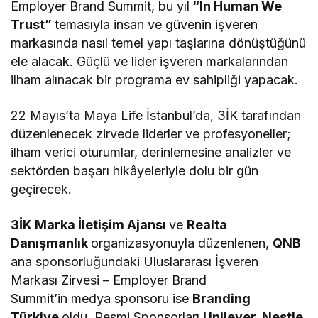
Employer Brand Summit, bu yıl
“In Human We
Trust”
temasıyla insan ve güvenin işveren
markasında nasıl temel yapı taşlarına dönüştüğünü
ele alacak. Güçlü ve lider işveren markalarından
ilham alınacak bir programa ev sahipliği yapacak.
22 Mayıs’ta Maya Life İstanbul’da, 3İK tarafından
düzenlenecek zirvede liderler ve profesyoneller;
ilham verici oturumlar, derinlemesine analizler ve
sektörden başarı hikâyeleriyle dolu bir gün
geçirecek.
3İK Marka İletişim Ajansı
ve
Realta
Danışmanlık
organizasyonuyla düzenlenen,
QNB
ana sponsorluğundaki Uluslararası İşveren
Markası Zirvesi – Employer Brand
Summit’in medya sponsoru ise
Branding
Türkiye
oldu. Resmi Sponsorları
Unilever, Nestle,