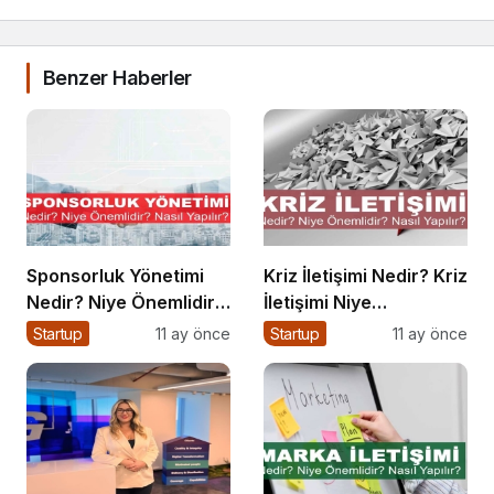
Benzer Haberler
Sponsorluk Yönetimi
Kriz İletişimi Nedir? Kriz
Nedir? Niye Önemlidir?
İletişimi Niye
Nasıl Yapılır?
Önemlidir? Kriz İletişimi
Startup
11 ay önce
Startup
11 ay önce
Nasıl Yapılır?