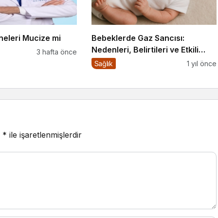
neleri Mucize mi
Bebeklerde Gaz Sancısı:
Nedenleri, Belirtileri ve Etkili
3 hafta önce
Çözümler
Sağlık
1 yıl önce
r
*
ile işaretlenmişlerdir