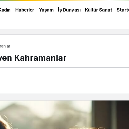
Kadın
Haberler
Yaşam
İş Dünyası
Kültür Sanat
Start
anlar
yen Kahramanlar