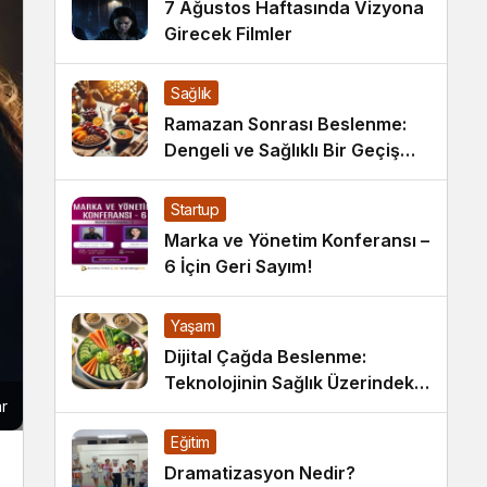
7 Ağustos Haftasında Vizyona
Girecek Filmler
Sağlık
Ramazan Sonrası Beslenme:
Dengeli ve Sağlıklı Bir Geçiş
İçin İpuçları
Startup
Marka ve Yönetim Konferansı –
6 İçin Geri Sayım!
Yaşam
Dijital Çağda Beslenme:
Teknolojinin Sağlık Üzerindeki
r
Etkileri ve Yeni Alışkanlıklar
Eğitim
Dramatizasyon Nedir?