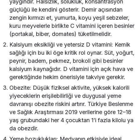
yaygındır. Halsizlik, solukluk, konsantrasyon
güçlüğü ile kendini gösterir. Demir açısından
zengin kırmızı et, yumurta, koyu yeşil sebzeler,
kuru meyvelerle birlikte C vitamini içeren besinler
(portakal, biber, domates) tüketilmelidir.
Kalsiyum eksikliği ve yetersiz D vitamini: Kemik
sağlığı için bu iki öge kritik rol oynar. Süt, yoğurt,
peynir, badem, pekmez, brokoli gibi besinler
kalsiyum kaynağıdır. D vitamini için açık hava ve
gerektiğinde hekim önerisiyle takviye gerekir.
Obezite: Düşük fiziksel aktivite, yüksek kalorili
yiyeceklerin erişilebilirliği ve duygusal yeme
davranışı obezite riskini artırır. Türkiye Beslenme
ve Sağlık Araştırması 2019 verilerine göre 12–18
yaş grubundaki her 4 çocuktan 1’i fazla kilolu ya
da obezdir.
Yeme bozuklukları: Medyanın etkisiyle ideal