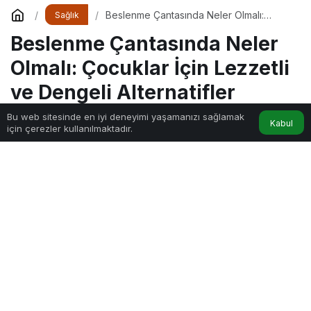
Beslenme Çantasında Neler Olmalı:
Sağlık
Çocuklar İçin Lezzetli ve Dengeli
Beslenme Çantasında Neler
Alternatifler
Olmalı: Çocuklar İçin Lezzetli
ve Dengeli Alternatifler
Bu web sitesinde en iyi deneyimi yaşamanızı sağlamak
Kabul
için çerezler kullanılmaktadır.
Sihir
tarafından yayınlandı
11dk, 34sn