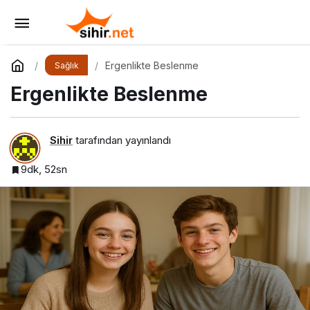
Beslenme Çantasında Neler Olmalı:
Çocuklar İçin Lezzetli ve Dengeli Alternatifler
Yorum Yap
Paylaş
Ergenlikte Beslenme
Sağlık
Ergenlikte Beslenme
Sihir
tarafından yayınlandı
9dk, 52sn