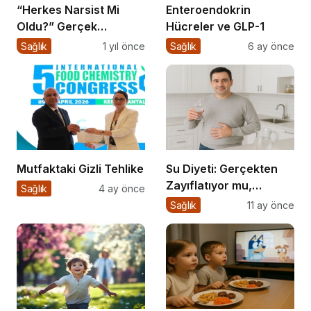
“Herkes Narsist Mi
Enteroendokrin
Oldu?” Gerçek
Hücreler ve GLP-1
Narsisizm Nedir?
Sağlık
1 yıl önce
Sağlık
6 ay önce
Mutfaktaki Gizli Tehlike
Su Diyeti: Gerçekten
Zayıflatıyor mu,
Sağlık
4 ay önce
Sağlığa Zararları Ne?
Sağlık
11 ay önce