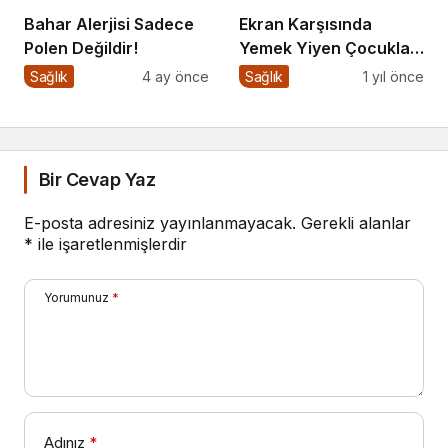
Bahar Alerjisi Sadece
Ekran Karşısında
Polen Değildir!
Yemek Yiyen Çocuklar:
Sessiz Tehlike
Sağlık
4 ay önce
Sağlık
1 yıl önce
Bir Cevap Yaz
E-posta adresiniz yayınlanmayacak.
Gerekli alanlar
*
ile işaretlenmişlerdir
Yorumunuz
*
Adınız
*