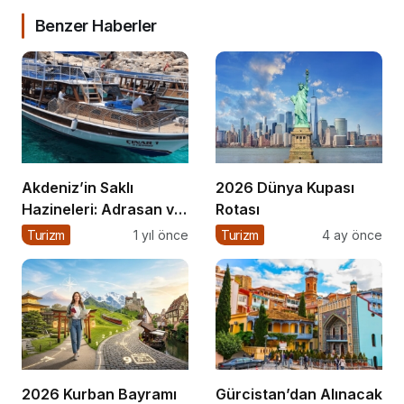
Benzer Haberler
Akdeniz’in Saklı
2026 Dünya Kupası
Hazineleri: Adrasan ve
Rotası
Çevresi
Turizm
1 yıl önce
Turizm
4 ay önce
2026 Kurban Bayramı
Gürcistan’dan Alınacak