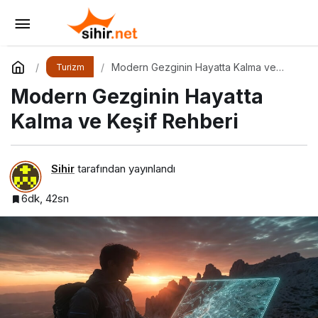
Kemer’in Kalbinde Küresel Bir Sinerji
Yorum Yap
Paylaş
Modern Gezginin Hayatta Kalma ve
Turizm
Keşif Rehberi
Modern Gezginin Hayatta
Kalma ve Keşif Rehberi
Sihir
tarafından yayınlandı
6dk, 42sn