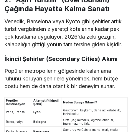
Çağında Hayatta Kalma Sanatı
Venedik, Barselona veya Kyoto gibi şehirler artık
turist vergisinden ziyaretçi kotalarına kadar pek
çok kısıtlama uyguluyor. 2026’da zeki gezgin,
kalabalığın gittiği yönün tam tersine giden kişidir.
İkincil Şehirler (Secondary Cities) Akımı
Popüler metropollerin gölgesinde kalan ama
ruhunu koruyan şehirlere yönelmek, hem bütçe
dostu hem de daha otantik bir deneyim sunar.
Popüler
Alternatif (İkincil
Neden Buraya Gitmeli?
Destinasyon
Şehir)
Gastronomi başkenti, daha az kalabalık,
Paris, Fransa
Lyon
tarihi doku.
Orta Çağ mimarisi, öğrenci enerjisi,
Roma, İtalya
Bologna
inanılmaz mutfak.
Samuray ve Geisha mahalleleri, modern
Kyoto, Japonya
Kanazawa