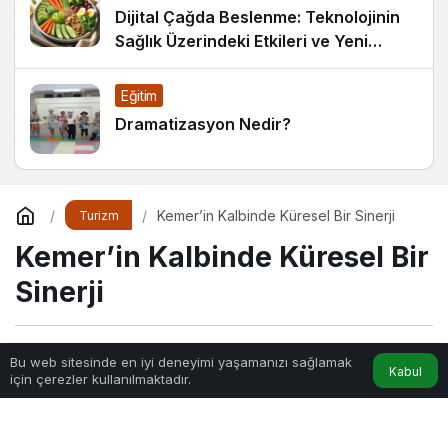
Dijital Çağda Beslenme: Teknolojinin
Sağlık Üzerindeki Etkileri ve Yeni
Alışkanlıklar
Eğitim
Dramatizasyon Nedir?
Kemer’in Kalbinde Küresel Bir Sinerji
Turizm
Kemer’in Kalbinde Küresel Bir
Sinerji
Sihir
tarafından yayınlandı
Bu web sitesinde en iyi deneyimi yaşamanızı sağlamak
Kabul
için çerezler kullanılmaktadır.
6dk, 3sn