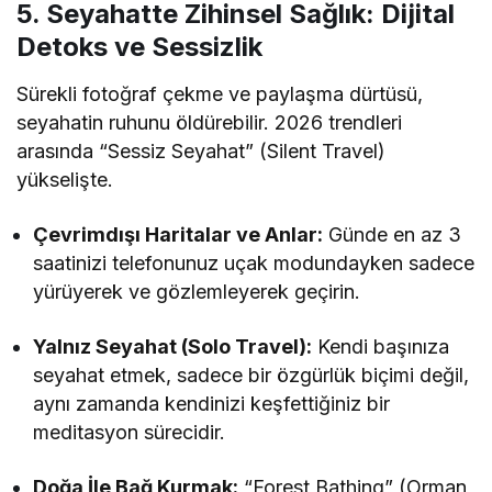
5. Seyahatte Zihinsel Sağlık: Dijital
Detoks ve Sessizlik
Sürekli fotoğraf çekme ve paylaşma dürtüsü,
seyahatin ruhunu öldürebilir. 2026 trendleri
arasında “Sessiz Seyahat” (Silent Travel)
yükselişte.
Çevrimdışı Haritalar ve Anlar:
Günde en az 3
saatinizi telefonunuz uçak modundayken sadece
yürüyerek ve gözlemleyerek geçirin.
Yalnız Seyahat (Solo Travel):
Kendi başınıza
seyahat etmek, sadece bir özgürlük biçimi değil,
aynı zamanda kendinizi keşfettiğiniz bir
meditasyon sürecidir.
Doğa İle Bağ Kurmak:
“Forest Bathing” (Orman