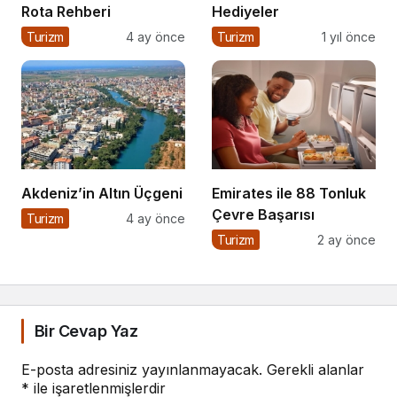
Rota Rehberi
Hediyeler
Turizm
4 ay önce
Turizm
1 yıl önce
Akdeniz’in Altın Üçgeni
Emirates ile 88 Tonluk
Çevre Başarısı
Turizm
4 ay önce
Turizm
2 ay önce
Bir Cevap Yaz
E-posta adresiniz yayınlanmayacak.
Gerekli alanlar
*
ile işaretlenmişlerdir