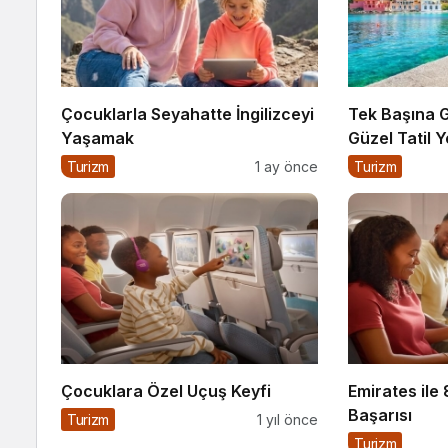
Çocuklarla Seyahatte İngilizceyi
Tek Başına G
Yaşamak
Güzel Tatil Y
Turizm
1 ay önce
Turizm
Çocuklara Özel Uçuş Keyfi
Emirates ile
Başarısı
Turizm
1 yıl önce
Turizm