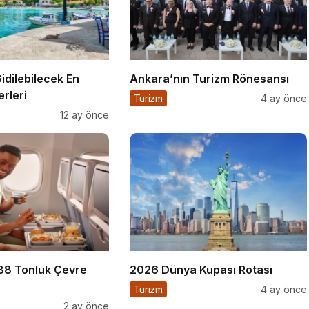
idilebilecek En
Ankara’nın Turizm Rönesansı
erleri
Turizm
4 ay önce
12 ay önce
 88 Tonluk Çevre
2026 Dünya Kupası Rotası
Turizm
4 ay önce
2 ay önce