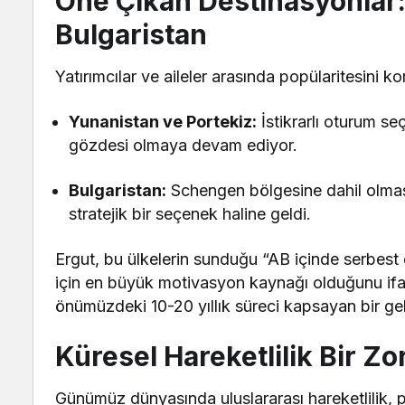
Öne Çıkan Destinasyonlar:
Bulgaristan
Yatırımcılar ve aileler arasında popülaritesini ko
Yunanistan ve Portekiz:
İstikrarlı oturum se
gözdesi olmaya devam ediyor.
Bulgaristan:
Schengen bölgesine dahil olmasıyl
stratejik bir seçenek haline geldi.
Ergut, bu ülkelerin sunduğu “AB içinde serbest
için en büyük motivasyon kaynağı olduğunu ifad
önümüzdeki 10-20 yıllık süreci kapsayan bir ge
Küresel Hareketlilik Bir Z
Günümüz dünyasında uluslararası hareketlilik, pr