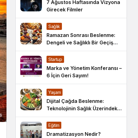
7 Ağustos Haftasında Vizyona
Girecek Filmler
Sağlık
Ramazan Sonrası Beslenme:
Dengeli ve Sağlıklı Bir Geçiş
İçin İpuçları
Startup
Marka ve Yönetim Konferansı –
6 İçin Geri Sayım!
Yaşam
Dijital Çağda Beslenme:
Teknolojinin Sağlık Üzerindeki
di
Etkileri ve Yeni Alışkanlıklar
Eğitim
Dramatizasyon Nedir?