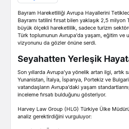
Bayram Hareketliliği Avrupa Hayallerini Tetikled
Bayramı tatilini fırsat bilen yaklaşık 2,5 milyon
büyük ölçekli hareketlilik, sadece turizm sektö
Türk toplumunun Avrupa’da yaşam, eğitim ve uz
vizyonunu da gözler önüne serdi.
Seyahatten Yerleşik Hayat
Son yıllarda Avrupa’ya yönelik artan ilgi, artık sa
Yunanistan, İtalya, İspanya, Portekiz ve Bulgar
vatandaşların Avrupa’daki yaşam standartlarını, 
inceleme fırsatı bulduğunu gösteriyor.
Harvey Law Group (HLG) Türkiye Ülke Müdürü Çi
analiz gerektirdiğini vurguluyor: