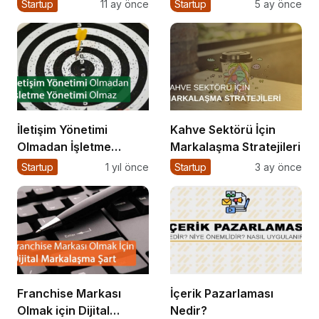
Nasıl Yapılır?
$1B Seed Aldı: AI
Startup
11 ay önce
Startup
5 ay önce
Fonlama Çılgınlığı
İletişim Yönetimi
Kahve Sektörü İçin
Olmadan İşletme
Markalaşma Stratejileri
Yönetimi Olmaz
Startup
1 yıl önce
Startup
3 ay önce
Franchise Markası
İçerik Pazarlaması
Olmak için Dijital
Nedir?