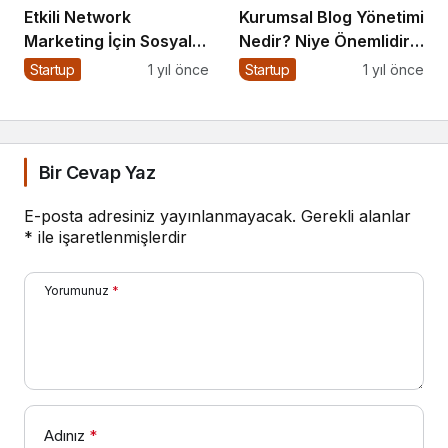
Etkili Network
Kurumsal Blog Yönetimi
Marketing İçin Sosyal
Nedir? Niye Önemlidir?
Medya Etkinliği İçin
Kurumsal Blog Yönetimi
Startup
1 yıl önce
Startup
1 yıl önce
Geri Sayım!
Nasıl Yapılır?
Bir Cevap Yaz
E-posta adresiniz yayınlanmayacak.
Gerekli alanlar
*
ile işaretlenmişlerdir
Yorumunuz
*
Adınız
*