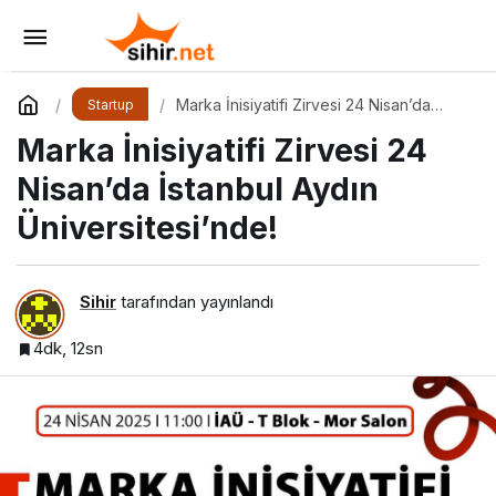
Sosyal Medya Yönetimi 1.0 Etkinliği İçin Geri
Sayım!
Yorum Yap
Paylaş
Marka İnisiyatifi Zirvesi 24 Nisan’da
Startup
İstanbul Aydın Üniversitesi’nde!
Marka İnisiyatifi Zirvesi 24
Nisan’da İstanbul Aydın
Üniversitesi’nde!
Sihir
tarafından yayınlandı
4dk, 12sn