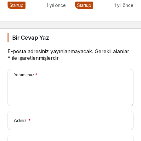
Markalaşma Şart
Startup
1 yıl önce
Startup
1 yıl önce
Bir Cevap Yaz
E-posta adresiniz yayınlanmayacak.
Gerekli alanlar
*
ile işaretlenmişlerdir
Yorumunuz
*
Adınız
*