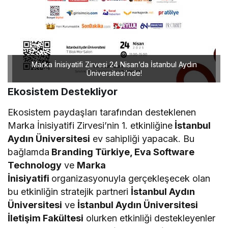
Marka İnisiyatifi Zirvesi 24 Nisan’da İstanbul Aydın
Marka İnisiyatifi Zirvesi 24 Nisan’da İstanbul Aydın
Üniversitesi’nde!
Üniversitesi’nde!
Ekosistem Destekliyor
Ekosistem paydaşları tarafından desteklenen
Marka İnisiyatifi Zirvesi’nin 1. etkinliğine
İstanbul
Aydın Üniversitesi
ev sahipliği yapacak. Bu
bağlamda
Branding Türkiye, Eva Software
Technology
ve
Marka
İnisiyatifi
organizasyonuyla gerçekleşecek olan
bu etkinliğin stratejik partneri
İstanbul Aydın
Üniversitesi
ve
İstanbul Aydın Üniversitesi
İletişim Fakültesi
olurken etkinliği destekleyenler