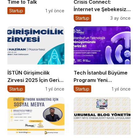
Time to Talk
Crisis Connect:
İnternet ve Şebekesiz
Startup
1 yıl önce
Çalışabilen Açık
Startup
3 ay önce
Kaynaklı Afet İletişim
Uygulaması
İSTÜN Girişimcilik
Tech İstanbul Büyüme
Zirvesi 2025 İçin Geri
Programı Yeni
Sayım
Başvurulara Kapılarını
Startup
1 yıl önce
Startup
1 yıl önce
Açtı