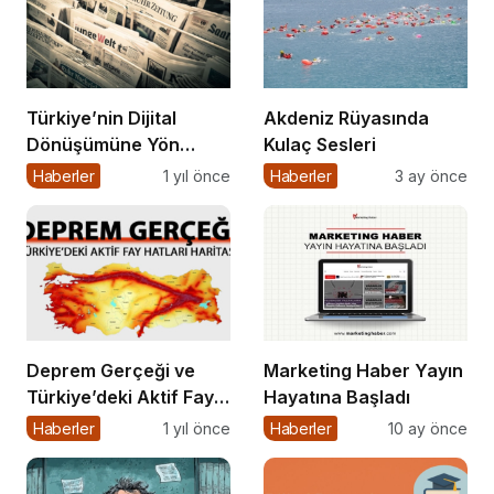
Türkiye’nin Dijital
Akdeniz Rüyasında
Dönüşümüne Yön
Kulaç Sesleri
Veren 15 Platform
Haberler
1 yıl önce
Haberler
3 ay önce
Deprem Gerçeği ve
Marketing Haber Yayın
Türkiye’deki Aktif Fay
Hayatına Başladı
Hatları (Tüm Şehirler)
Haberler
1 yıl önce
Haberler
10 ay önce