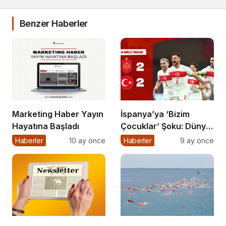
Benzer Haberler
Marketing Haber Yayın
İspanya’ya ‘Bizim
Hayatına Başladı
Çocuklar’ Şoku: Dünya
Kupası Işığı Yeniden
Haberler
10 ay önce
Haberler
9 ay önce
Yandı!