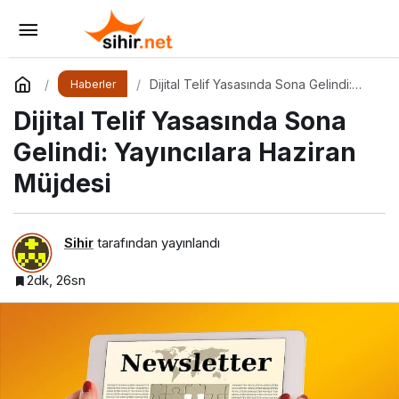
Vodafone Sultanlar Ligi Finali Yeni
Rekorlarla Tamamlandı
Yorum Yap
Paylaş
Dijital Telif Yasasında Sona Gelindi:
Haberler
Yayıncılara Haziran Müjdesi
Dijital Telif Yasasında Sona
Gelindi: Yayıncılara Haziran
Müjdesi
Sihir
tarafından yayınlandı
2dk, 26sn