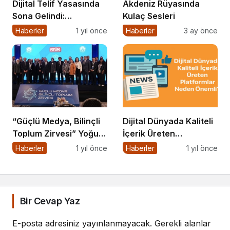
Dijital Telif Yasasında
Akdeniz Rüyasında
Sona Gelindi:
Kulaç Sesleri
Yayıncılara Haziran
Haberler
1 yıl önce
Haberler
3 ay önce
Müjdesi
“Güçlü Medya, Bilinçli
Dijital Dünyada Kaliteli
Toplum Zirvesi” Yoğun
İçerik Üreten
Katılımla Gerçekleşti
Platformlar Neden
Haberler
1 yıl önce
Haberler
1 yıl önce
Önemli?
Bir Cevap Yaz
E-posta adresiniz yayınlanmayacak.
Gerekli alanlar