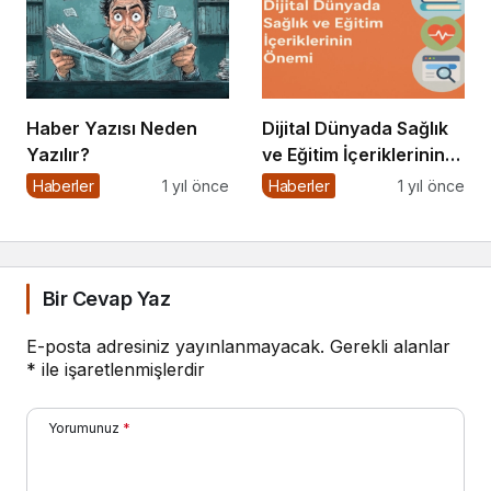
Haber Yazısı Neden
Dijital Dünyada Sağlık
Yazılır?
ve Eğitim İçeriklerinin
Önemi
Haberler
1 yıl önce
Haberler
1 yıl önce
Bir Cevap Yaz
E-posta adresiniz yayınlanmayacak.
Gerekli alanlar
*
ile işaretlenmişlerdir
Yorumunuz
*