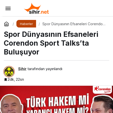
Spor Dünyasının Efsaneleri Corendon Sport
Talks’ta Buluşuyor
Yorum Yap
Spor Dünyasının Efsaneleri Corendon
Haberler
Sport Talks’ta Buluşuyor
Spor Dünyasının Efsaneleri
Corendon Sport Talks’ta
Buluşuyor
Sihir
tarafından yayınlandı
2dk, 22sn