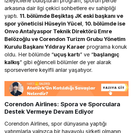
izleyicilerle buluşturan program, sporun perde
arkasına dair ilgi çekici sohbetlere ev sahipliği
yaptı.
11. bölümde Beşiktaş JK eski başkanı ve
spor yöneticisi Hüseyin Yücel
,
10. bölümde ise
Onvo Antalyaspor Teknik Direktörü Emre
Belözoğlu ve Corendon Turizm Grubu Yönetim
Kurulu Başkanı Yıldıray Karaer
programa konuk
oldu. Her bölümde “
uçuş kartı
” ve “
başlangıç
kalkış
” gibi eğlenceli bölümler de yer alarak
sporseverlere keyifli anlar yaşatıyor.
Corendon Airlines: Spora ve Sporculara
Destek Vermeye Devam Ediyor
Corendon Airlines, spor dünyasına yaptığı
yatırımlarla yalnızca bir havayolu şirketi olmanın