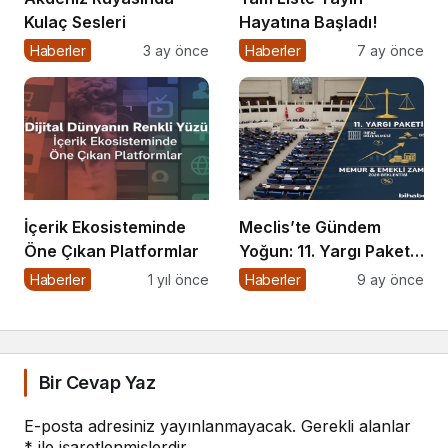
Kulaç Sesleri
Hayatına Başladı!
Haberler
3 ay önce
Haberler
7 ay önce
İçerik Ekosisteminde
Meclis’te Gündem
Öne Çıkan Platformlar
Yoğun: 11. Yargı Paketi
ve Memur Zammında
Haberler
1 yıl önce
Haberler
9 ay önce
Son Durum!
Bir Cevap Yaz
E-posta adresiniz yayınlanmayacak.
Gerekli alanlar
*
ile işaretlenmişlerdir