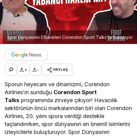
Spor Dünyasının Efsaneleri Corendon Sport Talks’ta Buluşuyor
+
-
PAYLAŞ
Sporun heyecanı ve dinamizmi, Corendon
Airlines’ın sunduğu
Corendon Sport
Talks
programında zirveye çıkıyor! Havacılık
sektörünün öncü markalarından biri olan Corendon
Airlines, 20. yılını spora verdiği destekle
taçlandırırken, spor dünyasının en önemli isimlerini
izleyicilerle buluşturuyor. Spor Dünyasının