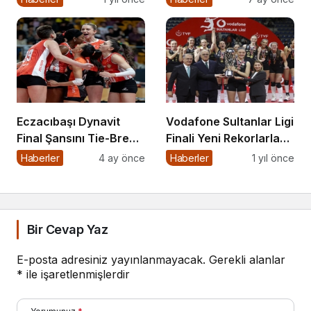
Eczacıbaşı Dynavit
Vodafone Sultanlar Ligi
Final Şansını Tie-Break
Finali Yeni Rekorlarla
Setiyle Kaybetti
Tamamlandı
Haberler
4 ay önce
Haberler
1 yıl önce
Bir Cevap Yaz
E-posta adresiniz yayınlanmayacak.
Gerekli alanlar
*
ile işaretlenmişlerdir