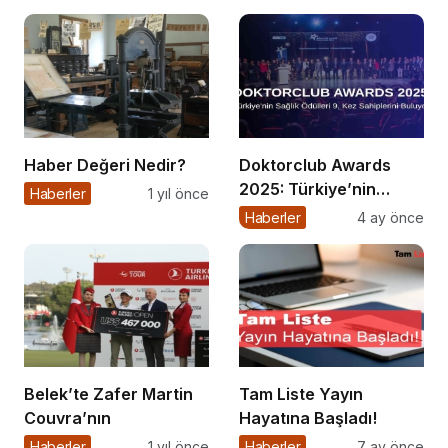
Haber Değeri Nedir?
Doktorclub Awards
2025: Türkiye’nin
Haberler
1 yıl önce
Sağlık Ödülleri 9. Kez
Haberler
4 ay önce
Sahiplerini Buluyor
Belek’te Zafer Martin
Tam Liste Yayın
Couvra’nın
Hayatına Başladı!
Haberler
1 yıl önce
Haberler
7 ay önce