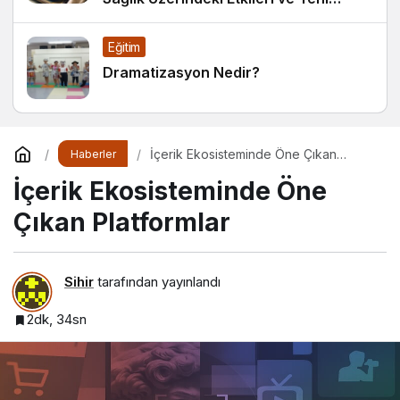
Alışkanlıklar
Eğitim
Dramatizasyon Nedir?
İçerik Ekosisteminde Öne Çıkan
Haberler
Platformlar
İçerik Ekosisteminde Öne
Çıkan Platformlar
Sihir
tarafından yayınlandı
2dk, 34sn