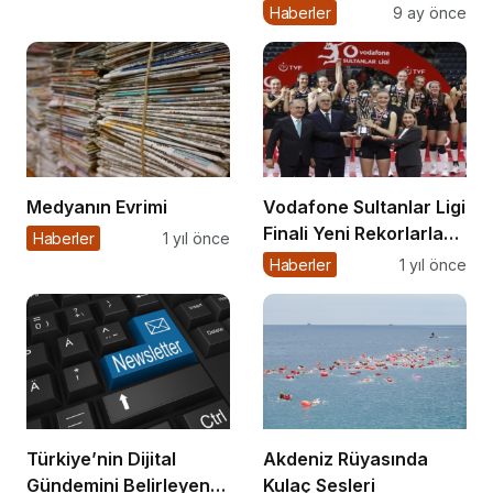
ve Memur Zammında
Haberler
9 ay önce
Son Durum!
Medyanın Evrimi
Vodafone Sultanlar Ligi
Finali Yeni Rekorlarla
Haberler
1 yıl önce
Tamamlandı
Haberler
1 yıl önce
Türkiye’nin Dijital
Akdeniz Rüyasında
Gündemini Belirleyen
Kulaç Sesleri