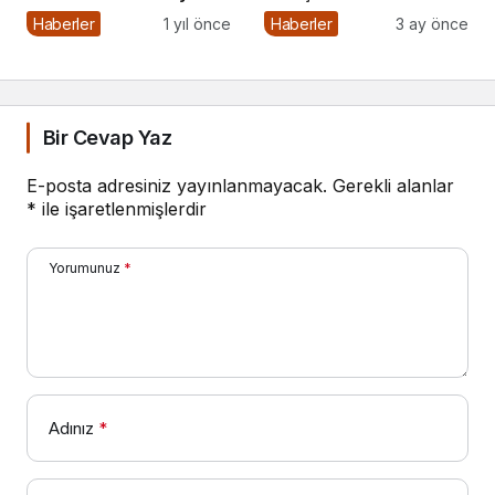
15 Haber Sitesi
Haberler
1 yıl önce
Haberler
3 ay önce
Bir Cevap Yaz
E-posta adresiniz yayınlanmayacak.
Gerekli alanlar
*
ile işaretlenmişlerdir
Yorumunuz
*
Adınız
*