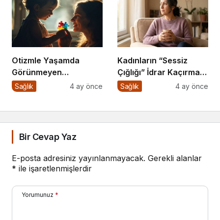
Otizmle Yaşamda
Kadınların “Sessiz
Görünmeyen
Çığlığı” İdrar Kaçırma
Kahramanlar
Bir Kader Değil!
Sağlık
4 ay önce
Sağlık
4 ay önce
Bir Cevap Yaz
E-posta adresiniz yayınlanmayacak.
Gerekli alanlar
*
ile işaretlenmişlerdir
Yorumunuz
*