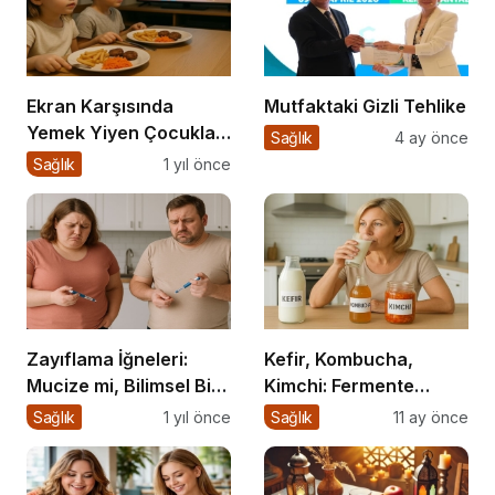
Ekran Karşısında
Mutfaktaki Gizli Tehlike
Yemek Yiyen Çocuklar:
Sağlık
4 ay önce
Sessiz Tehlike
Sağlık
1 yıl önce
Zayıflama İğneleri:
Kefir, Kombucha,
Mucize mi, Bilimsel Bir
Kimchi: Fermente
Araç mı?
Gıdalar Sağlıkta Yeni
Sağlık
1 yıl önce
Sağlık
11 ay önce
Trend mi?