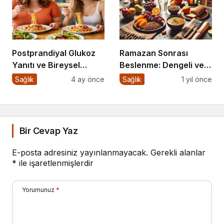
Postprandiyal Glukoz
Ramazan Sonrası
Yanıtı ve Bireysel
Beslenme: Dengeli ve
Farklılıklar
Sağlıklı Bir Geçiş İçin
Sağlık
4 ay önce
Sağlık
1 yıl önce
İpuçları
Bir Cevap Yaz
E-posta adresiniz yayınlanmayacak.
Gerekli alanlar
*
ile işaretlenmişlerdir
Yorumunuz
*