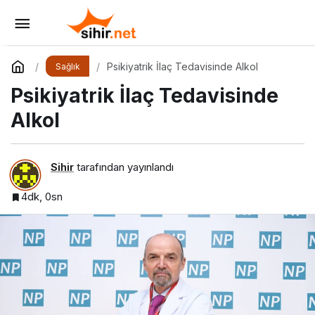
MS Hastalığı ve Kadın Sağlığı
Yorum Yap
Paylaş
Psikiyatrik İlaç Tedavisinde Alkol
Sağlık
Psikiyatrik İlaç Tedavisinde
Alkol
Sihir
tarafından yayınlandı
4dk, 0sn