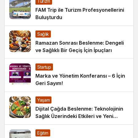
Turizm
FAM Trip ile Turizm Profesyonellerini
Buluşturdu
Sağlık
Ramazan Sonrası Beslenme: Dengeli
ve Sağlıklı Bir Geçiş İçin İpuçları
Startup
Marka ve Yönetim Konferansı – 6 İçin
Geri Sayım!
Yaşam
Dijital Çağda Beslenme: Teknolojinin
Sağlık Üzerindeki Etkileri ve Yeni
Alışkanlıklar
Eğitim