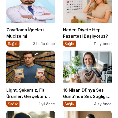
Zayıflama İğneleri
Neden Diyete Hep
Mucize mi
Pazartesi Başlıyoruz?
Sağlık
3 hafta önce
Sağlık
11 ay önce
Light, Şekersiz, Fit
16 Nisan Dünya Ses
Ürünler: Gerçekten
Günü’nde Ses Sağlığı
Daha Sağlıklı mı?
Rehberi
Sağlık
1 yıl önce
Sağlık
4 ay önce