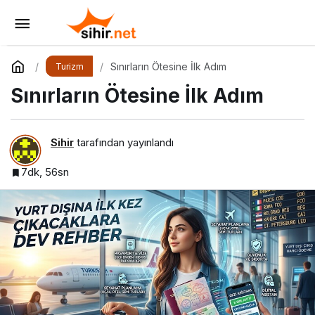
Turizm Dünyasında Ezber Bozan Hamle
Yorum Yap
Paylaş
Sınırların Ötesine İlk Adım
Turizm
Sınırların Ötesine İlk Adım
Sihir
tarafından yayınlandı
7dk, 56sn