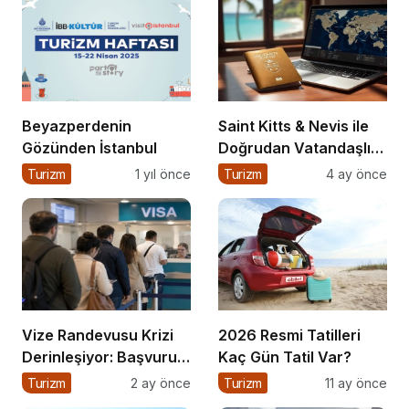
Beyazperdenin
Saint Kitts & Nevis ile
Gözünden İstanbul
Doğrudan Vatandaşlık
Dönemi
Turizm
1 yıl önce
Turizm
4 ay önce
Vize Randevusu Krizi
2026 Resmi Tatilleri
Derinleşiyor: Başvuru
Kaç Gün Tatil Var?
Süreçlerinde Rekor
Turizm
2 ay önce
Turizm
11 ay önce
Şikayet Artışı