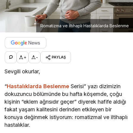
Romatizma ve İltihaplı Hastalıklarda Beslenme
+
-
PAYLAŞ
Sevgili okurlar,
“
Hastalıklarda Beslenme
Serisi” yazı dizimizin
dokuzuncu bölümünde bu hafta köşemde, çoğu
kişinin “eklem ağrısıdır geçer” diyerek hafife aldığı
fakat yaşam kalitesini derinden etkileyen bir
konuya değinmek istiyorum: romatizmal ve iltihaplı
hastalıklar.