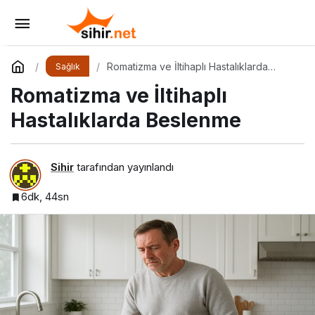
Böbrek Hastalıklarında Beslenme
Yorum Yap
Paylaş
Romatizma ve İltihaplı Hastalıklarda
Sağlık
Beslenme
Romatizma ve İltihaplı
Hastalıklarda Beslenme
Sihir
tarafından yayınlandı
6dk, 44sn