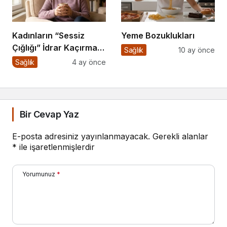
Kadınların “Sessiz
Yeme Bozuklukları
Çığlığı” İdrar Kaçırma
Sağlık
10 ay önce
Bir Kader Değil!
Sağlık
4 ay önce
Bir Cevap Yaz
E-posta adresiniz yayınlanmayacak.
Gerekli alanlar
*
ile işaretlenmişlerdir
Yorumunuz
*