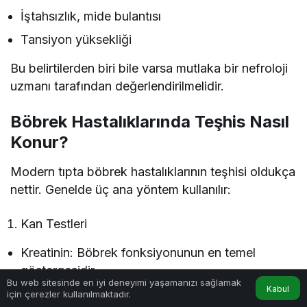
İştahsızlık, mide bulantısı
Tansiyon yüksekliği
Bu belirtilerden biri bile varsa mutlaka bir nefroloji
uzmanı tarafından değerlendirilmelidir.
Böbrek Hastalıklarında Teşhis Nasıl
Konur?
Modern tıpta böbrek hastalıklarının teşhisi oldukça
nettir. Genelde üç ana yöntem kullanılır:
Kan Testleri
Kreatinin: Böbrek fonksiyonunun en temel
göstergesidir.
Bu web sitesinde en iyi deneyimi yaşamanızı sağlamak
Kabul
BUN (Üre): Artışı böbrek fonksiyon kaybını
için çerezler kullanılmaktadır.