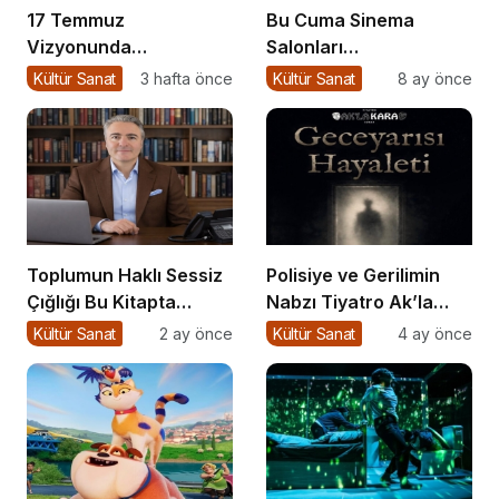
17 Temmuz
Bu Cuma Sinema
Vizyonunda
Salonları
Aksiyondan Dramaya
Hareketleniyor: 26
Kültür Sanat
3 hafta önce
Kültür Sanat
8 ay önce
Bir Yolculuk
Aralık Vizyondaki
Filmler Açıklandı
Toplumun Haklı Sessiz
Polisiye ve Gerilimin
Çığlığı Bu Kitapta
Nabzı Tiyatro Ak’la
Toplandı
Kara’da Atıyor
Kültür Sanat
2 ay önce
Kültür Sanat
4 ay önce