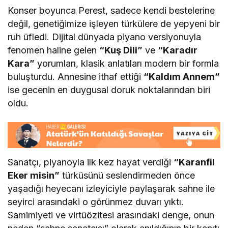
Konser boyunca Perest, sadece kendi bestelerine
değil, genetiğimize işleyen türkülere de yepyeni bir
ruh üfledi. Dijital dünyada piyano versiyonuyla
fenomen haline gelen
“Kuş Dili”
ve
“Karadır
Kara”
yorumları, klasik anlatıları modern bir formla
buluşturdu. Annesine ithaf ettiği
“Kaldım Annem”
ise gecenin en duygusal doruk noktalarından biri
oldu.
Sanatçı, piyanoyla ilk kez hayat verdiği
“Karanfil
Eker misin”
türküsünü seslendirmeden önce
yaşadığı heyecanı izleyiciyle paylaşarak sahne ile
seyirci arasındaki o görünmez duvarı yıktı.
Samimiyeti ve virtüözitesi arasındaki denge, onun