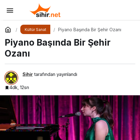
Beyoğlu’nda Caz Rüzgarı
Yorum Yap
Paylaş
Piyano Başında Bir Şehir Ozanı
Kültür Sanat
Piyano Başında Bir Şehir
Ozanı
Sihir
tarafından yayınlandı
4dk, 12sn