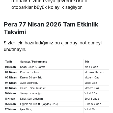
otopark hizmeti veya çevredeki katlı
otoparklar büyük kolaylık sağlıyor.
Pera 77 Nisan 2026 Tam Etkinlik
Takvimi
Sizler için hazırladığımız bu ajandayı not etmeyi
unutmayın:
Tarih
Sanatçı / Performans
Tür
01 Nisan
Kaan Çelen Quartet
Klasik Caz
02 Nisan
Pera’da Bir Lola
Müzikal Kabare
03 Nisan
Kerem Görsev Trio
Modern Caz
04 Nisan
Ayşe Sicimoğlu
Vokal Caz
08 Nisan
Ceren Temel Quintet
Modern Caz
10 Nisan
Şenay Lambaoğlu
Vokal / Caz
11 Nisan
Dilek Sert Erdoğan
Soul & Jazz
15 Nisan
Eggmann Trio ft. Çağdaş Oruç
Dinamik Caz
17 Nisan
İpek Dinç
Vokal Caz