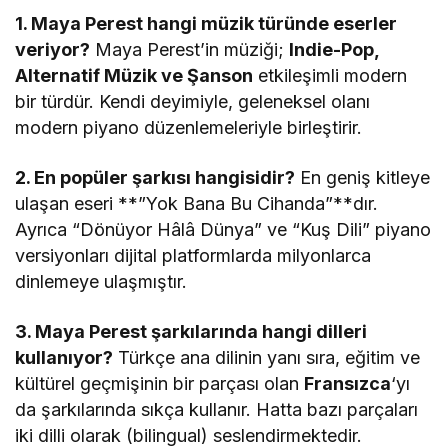
1. Maya Perest hangi müzik türünde eserler
veriyor?
Maya Perest’in müziği;
Indie-Pop,
Alternatif Müzik ve Şanson
etkileşimli modern
bir türdür. Kendi deyimiyle, geleneksel olanı
modern piyano düzenlemeleriyle birleştirir.
2. En popüler şarkısı hangisidir?
En geniş kitleye
ulaşan eseri **”Yok Bana Bu Cihanda”**dır.
Ayrıca “Dönüyor Hâlâ Dünya” ve “Kuş Dili” piyano
versiyonları dijital platformlarda milyonlarca
dinlemeye ulaşmıştır.
3. Maya Perest şarkılarında hangi dilleri
kullanıyor?
Türkçe ana dilinin yanı sıra, eğitim ve
kültürel geçmişinin bir parçası olan
Fransızca
‘yı
da şarkılarında sıkça kullanır. Hatta bazı parçaları
iki dilli olarak (bilingual) seslendirmektedir.