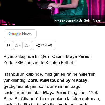
Piyano Başında Bir Şehir Ozanı
+
-
PAYLAŞ
Piyano Başında Bir Şehir Ozanı: Maya Perest,
Zorlu PSM touché’de Kalpleri Fethetti
İstanbul’un kalbinde, müziğin en rafine hallerinin
yankılandığı
Zorlu PSM touché by N Kolay
,
geçtiğimiz akşam son dönemin en özgün
seslerinden biri olan
Maya Perest
’i ağırladı. “Yok
Bana Bu Cihanda” ile milyonların kalbine dokunan,
sesiyle kadife bir hüzün ile umudu aynı anda