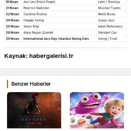
18 Nisan
Jozi Levi Brazil Project
Latin / Brezilya
21 Nisan
Pera’nın Kadınları
Müzikal Tiyatro
22 Nisan
Carolina Riveros
World Music
24 Nisan
Flapper Swing
Gypsy Jazz
25 Nisan
Seran Bilgi
Vokal Performans
29 Nisan
Alara Noyan Quartet
Standart Caz
30 Nisan
International Jazz Day: Istanbul Swing Cats
Swing / Final
Kaynak: habergalerisi.tr
Benzer Haberler