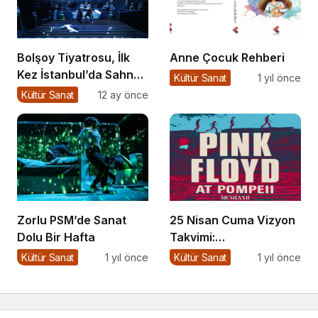
Bolşoy Tiyatrosu, İlk
Anne Çocuk Rehberi
Kez İstanbul’da Sahne
Kültür Sanat
1 yıl önce
Alıyor
Kültür Sanat
12 ay önce
Zorlu PSM’de Sanat
25 Nisan Cuma Vizyon
Dolu Bir Hafta
Takvimi:
Sinemaseverleri
Kültür Sanat
1 yıl önce
Kültür Sanat
1 yıl önce
Bekleyen Yepyeni
Filmler