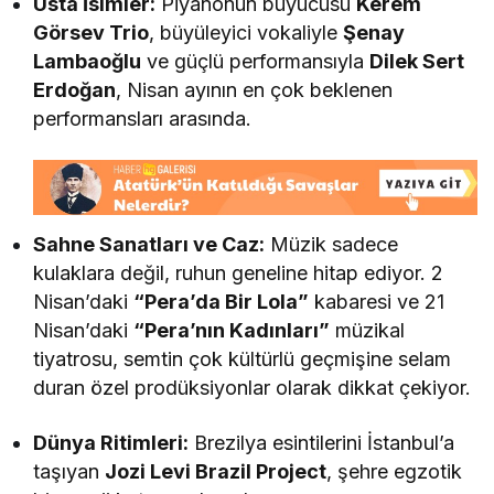
Usta İsimler:
Piyanonun büyücüsü
Kerem
Görsev Trio
, büyüleyici vokaliyle
Şenay
Lambaoğlu
ve güçlü performansıyla
Dilek Sert
Erdoğan
, Nisan ayının en çok beklenen
performansları arasında.
Sahne Sanatları ve Caz:
Müzik sadece
kulaklara değil, ruhun geneline hitap ediyor. 2
Nisan’daki
“Pera’da Bir Lola”
kabaresi ve 21
Nisan’daki
“Pera’nın Kadınları”
müzikal
tiyatrosu, semtin çok kültürlü geçmişine selam
duran özel prodüksiyonlar olarak dikkat çekiyor.
Dünya Ritimleri:
Brezilya esintilerini İstanbul’a
taşıyan
Jozi Levi Brazil Project
, şehre egzotik