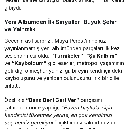
neden “sahne sanatçısı” olarak anıldığının bir kanıtı
gibiydi.
Yeni Albümden İlk Sinyaller: Büyük Şehir
ve Yalnızlık
Gecenin asıl sürprizi, Maya Perest’in henüz
yayınlanmamış yeni albümünden parçaları ilk kez
seslendirmesi oldu.
“Turnikeler”
,
“Şu Kalbim”
ve
“Kayboldum”
gibi eserler; metropol yaşamının
getirdiği o meşhur yalnızlığı, bireyin kendi içindeki
kayboluşunu ve yeniden bulunuşunu lirik bir dille
anlattı.
Özellikle
“Bana Beni Geri Ver”
parçasını
çalmadan önce yaptığı;
“Bazen başkaları için
kendimizi tüketmek yerine, en çok kendimizi
seçmemiz gerekiyor”
açıklaması salonda uzun