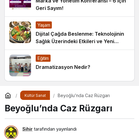
Marka ve Yönetim Konferansı – 6 İçin
Geri Sayım!
Yaşam
Dijital Çağda Beslenme: Teknolojinin
Sağlık Üzerindeki Etkileri ve Yeni
Alışkanlıklar
Eğitim
Dramatizasyon Nedir?
Beyoğlu’nda Caz Rüzgarı
Kültür Sanat
Beyoğlu’nda Caz Rüzgarı
Sihir
tarafından yayınlandı