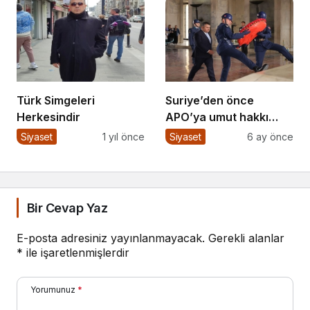
Türk Simgeleri
Suriye’den önce
Herkesindir
APO’ya umut hakkı
yok! Suriye
Siyaset
1 yıl önce
Siyaset
6 ay önce
düzelmeden APO’ya
umut hakkı yok!
Bir Cevap Yaz
E-posta adresiniz yayınlanmayacak.
Gerekli alanlar
*
ile işaretlenmişlerdir
Yorumunuz
*