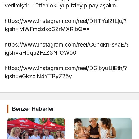
verilmiştir. Lütfen okuyup izleyip paylaşalım.
https://www.instagram.com/reel/DHTYui2tLju/?
igsh=MWFmdzlxcGZrMXRibQ==
https://www.instagram.com/reel/C6hdkn-sYaE/?
igsh=aHdqa2FzZ3N1OW50
https://www.instagram.com/reel/DGibyuUiEth/?
igsh=eGkzcjN4YTByZ25y
Benzer Haberler