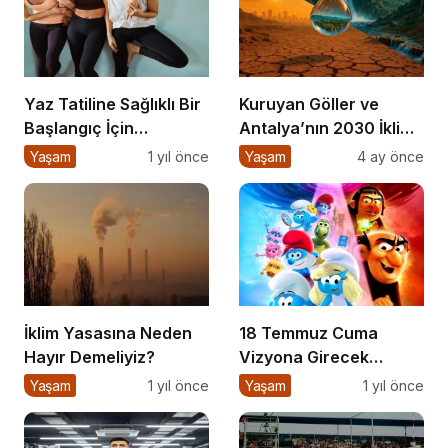
Yaz Tatiline Sağlıklı Bir
Kuruyan Göller ve
Başlangıç İçin
Antalya’nın 2030 İklim
Beslenme
Senaryoları
Yaşam
1 yıl önce
Yaşam
4 ay önce
İklim Yasasına Neden
18 Temmuz Cuma
Hayır Demeliyiz?
Vizyona Girecek
Filmler Belli Oldu
Yaşam
1 yıl önce
Yaşam
1 yıl önce