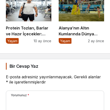
Protein Tozları, Barlar
Alanya’nın Altın
ve Hazır İçecekler:
Kumlarında Dünya
Sporda Takviye mi,
Sahnesi
Yaşam
10 ay önce
Yaşam
2 ay önce
Tuzak mı?
Bir Cevap Yaz
E-posta adresiniz yayınlanmayacak.
Gerekli alanlar
*
ile işaretlenmişlerdir
Yorumunuz
*