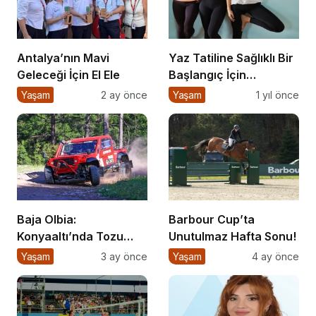
Antalya’nın Mavi
Yaz Tatiline Sağlıklı Bir
Geleceği İçin El Ele
Başlangıç İçin
Beslenme
Yaşam
2 ay önce
Yaşam
1 yıl önce
Baja Olbia:
Barbour Cup’ta
Konyaaltı’nda Tozu
Unutulmaz Hafta Sonu!
Dumana Katan
Yaşam
3 ay önce
Yaşam
4 ay önce
Mücadele