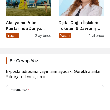
Alanya’nın Altın
Dijital Çağın İlişkileri:
Kumlarında Dünya
Tüketen 6 Davranış
Sahnesi
Biçimi
Yaşam
2 ay önce
Yaşam
1 yıl önce
Bir Cevap Yaz
E-posta adresiniz yayınlanmayacak.
Gerekli alanlar
*
ile işaretlenmişlerdir
Yorumunuz
*