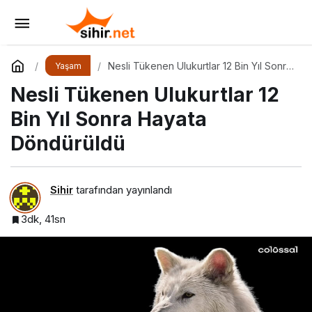
İklim Yasasına Neden Hayır Demeliyiz?
Yorum Yap
Paylaş
Nesli Tükenen Ulukurtlar 12 Bin Yıl Sonra
Yaşam
Hayata Döndürüldü
Nesli Tükenen Ulukurtlar 12
Bin Yıl Sonra Hayata
Döndürüldü
Sihir
tarafından yayınlandı
3dk, 41sn