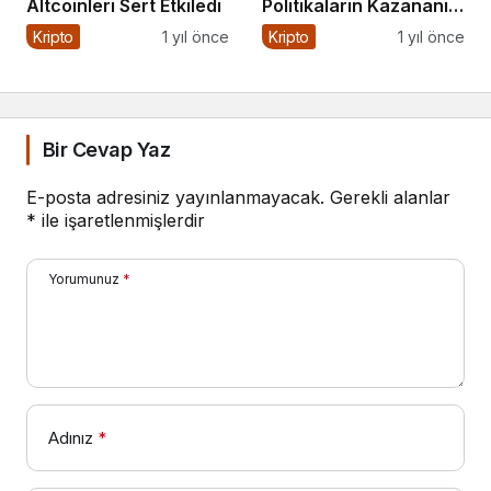
Altcoinleri Sert Etkiledi
Politikaların Kazananı
Olabilir
Kripto
1 yıl önce
Kripto
1 yıl önce
Bir Cevap Yaz
E-posta adresiniz yayınlanmayacak.
Gerekli alanlar
*
ile işaretlenmişlerdir
Yorumunuz
*
Adınız
*