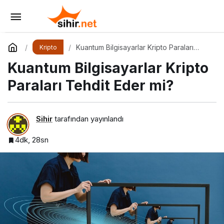
Çok Taraflı Hesaplama (MPC) Nedir?
Yorum Yap
Paylaş
Kuantum Bilgisayarlar Kripto Paraları
Kripto
Tehdit Eder mi?
Kuantum Bilgisayarlar Kripto
Paraları Tehdit Eder mi?
Sihir
tarafından yayınlandı
4dk, 28sn