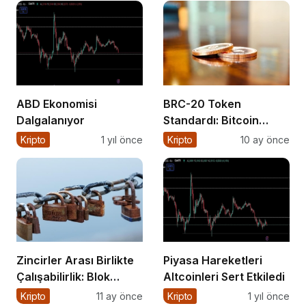
ABD Ekonomisi
BRC-20 Token
Dalgalanıyor
Standardı: Bitcoin
Üzerindeki Deneysel
Kripto
1 yıl önce
Kripto
10 ay önce
Adım
Zincirler Arası Birlikte
Piyasa Hareketleri
Çalışabilirlik: Blok
Altcoinleri Sert Etkiledi
Zincirlerin Geleceği
Kripto
11 ay önce
Kripto
1 yıl önce