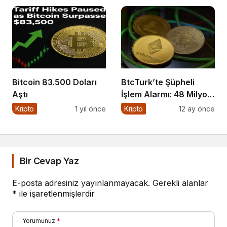
Bitcoin 83.500 Doları
BtcTurk’te Şüpheli
Aştı
İşlem Alarmı: 48 Milyon
Dolarlık Çıkış İddiası
Kripto
1 yıl önce
Kripto
12 ay önce
Bir Cevap Yaz
E-posta adresiniz yayınlanmayacak.
Gerekli alanlar
*
ile işaretlenmişlerdir
Yorumunuz
*