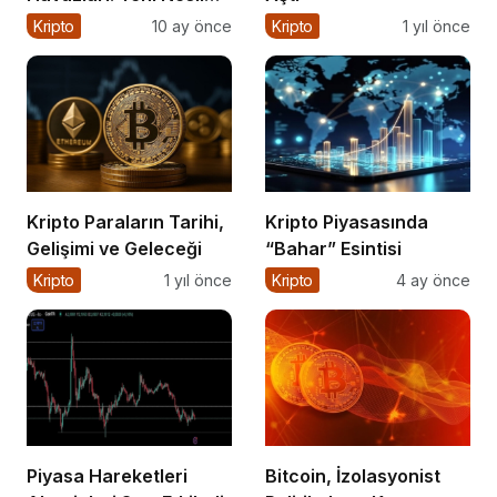
Finansın Kalbi
Kripto
10 ay önce
Kripto
1 yıl önce
Kripto Paraların Tarihi,
Kripto Piyasasında
Gelişimi ve Geleceği
“Bahar” Esintisi
Kripto
1 yıl önce
Kripto
4 ay önce
Piyasa Hareketleri
Bitcoin, İzolasyonist