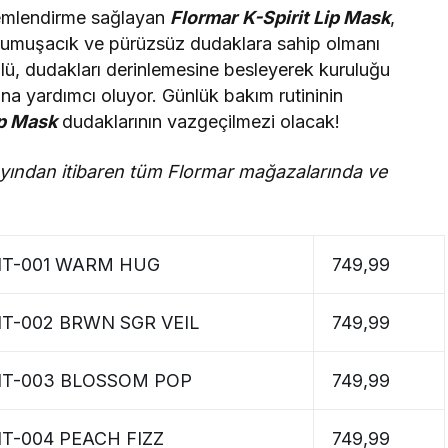
 nemlendirme sağlayan
Flormar
K-Spirit Lip Mask
,
 yumuşacık ve pürüzsüz dudaklara sahip olmanı
mülü, dudakları derinlemesine besleyerek kuruluğu
sına yardımcı oluyor. Günlük bakım rutininin
ip Mask
dudaklarının vazgeçilmezi olacak!
ayından itibaren tüm Flormar mağazalarında ve
INT-001 WARM HUG
749,99
NT-002 BRWN SGR VEIL
749,99
INT-003 BLOSSOM POP
749,99
NT-004 PEACH FIZZ
749,99