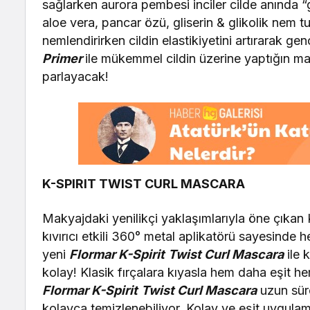
sağlarken aurora pembesi inciler cilde anında 
aloe vera, pancar özü, gliserin & glikolik nem tu
nemlendirirken cildin elastikiyetini artırarak ge
Primer
ile mükemmel cildin üzerine yaptığın m
parlayacak!
K-SPIRIT TWIST CURL MASCARA
Makyajdaki yenilikçi yaklaşımlarıyla öne çıkan K
kıvırıcı etkili 360° metal aplikatörü sayesinde 
yeni
Flormar K-Spirit
Twist Curl Mascara
ile k
kolay! Klasik fırçalara kıyasla hem daha eşit
Flormar K-Spirit
Twist Curl Mascara
uzun süre
kolayca temizlenebiliyor. Kolay ve eşit uygulamay