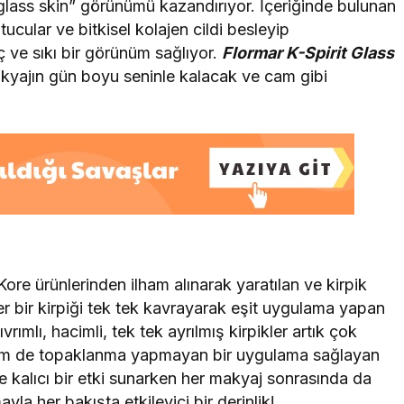
“glass skin” görünümü kazandırıyor. İçeriğinde bulunan
tucular ve bitkisel kolajen cildi besleyip
nç ve sıkı bir görünüm sağlıyor.
Flormar K-Spirit Glass
akyajın gün boyu seninle kalacak ve cam gibi
ore ürünlerinden ilham alınarak yaratılan ve kirpik
her bir kirpiği tek tek kavrayarak eşit uygulama yapan
ıvrımlı, hacimli, tek tek ayrılmış kirpikler artık çok
 hem de topaklanma yapmayan bir uygulama sağlayan
 kalıcı bir etki sunarken her makyaj sonrasında da
la her bakışta etkileyici bir derinlik!