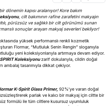
bir dönemin kapısı aralanıyor! Kore bakım
leksiyonu
, cilt bakımının rafine zarafetini makyajın
ltılı, pürüzsüz ve sağlıklı bir cilt görünümü sunan
rmanslı sonuçlar arayan makyaj severleri bekliyor!
noktasında yüksek performanslı renkli kozmetik
luşturan Flormar, “Mutluluk Senin Rengin” sloganıyla
tluluğu yeni koleksiyonlarıyla artırmaya devam ediyor.
SPIRIT
Koleksiyonu
zarif dokularıyla, cildin doğal
ern ambalaj tasarımıyla dikkat çekiyor.
lormar K-Spirit Glass Primer,
92%’ye varan doğal
süzleştirerek parlak ve kalıcı bir makyaj için ciltte bir
süz formülü ile tüm ciltlere kusursuz uyumluluk