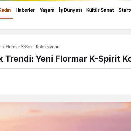
Kadın
Haberler
Yaşam
İş Dünyası
Kültür Sanat
Start
eni Flormar K-Spirit Koleksiyonu
k Trendi: Yeni Flormar K-Spirit 