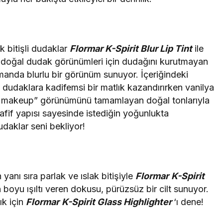
 bitişli dudaklar
Flormar K-Spirit Blur Lip Tint
ile
 doğal dudak görünümleri için dudağını kurutmayan
manda blurlu bir görünüm sunuyor. İçeriğindeki
e dudaklara kadifemsi bir matlık kazandırırken vanilya
p makeup” görünümünü tamamlayan doğal tonlarıyla
fif yapısı sayesinde istediğin yoğunlukta
udaklar seni bekliyor!
 yanı sıra parlak ve ıslak bitişiyle
Flormar
K-Spirit
n boyu ışıltı veren dokusu, pürüzsüz bir cilt sunuyor.
ık için
Flormar
K-Spirit Glass
Highlighter
‘ı dene!