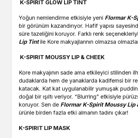
K-SPIRIT GLOW LIP TINT
Yoğun nemlendirme etkisiyle yeni
Flormar
K-Sp
bir görünüm kazandırıyor. Hafif yapısı sayesin
süre tazeliğini koruyor. Farklı renk seçenekle
Lip Tint
ile Kore makyajlarının olmazsa olmazları
K-SPIRIT MOUSSY LIP & CHEEK
Kore makyajının sade ama etkileyici stilinden i
dudaklarda hem de yanaklarda kadifemsi bir re
katacak. Kat kat uygulanabilir yumuşak pudding
doğal bir ışıltı veriyor. “Blurring” etkisiyle pü
koruyor. Sen de
Flormar
K-Spirit Moussy Lip
ürünle birden fazla etki almanın tadını çıkar!
K-SPIRIT LIP MASK