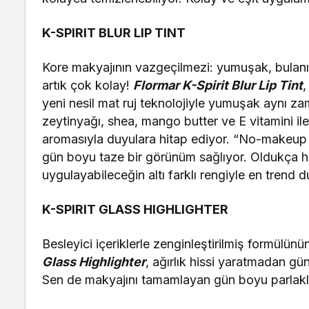
K-SPIRIT BLUR LIP TINT
Kore makyajının vazgeçilmezi: yumuşak, bulanık
artık çok kolay!
Flormar K-Spirit Blur Lip Tint
,
yeni nesil mat ruj teknolojiyle yumuşak aynı za
zeytinyağı, shea, mango butter ve E vitamini il
aromasıyla duyulara hitap ediyor. “No-makeu
gün boyu taze bir görünüm sağlıyor. Oldukça ha
uygulayabileceğin altı farklı rengiyle en trend d
K-SPIRIT GLASS HIGHLIGHTER
Besleyici içeriklerle zenginleştirilmiş formülünün
Glass
Highlighter
, ağırlık hissi yaratmadan gü
Sen de makyajını tamamlayan gün boyu parlakl