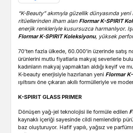
“K-Beauty” akımıyla güzellik dünyasında yeni 
ritüellerinden ilham alan
Flormar K-SPIRIT Ko
enerjik renkleriyle kusursuzca harmanlıyor. Işı
Flormar K-SPIRIT Koleksiyonu
, yüksek perfo
70’ten fazla ülkede, 60.000’in üzerinde satış 
ürünlerini mutlu fiyatlarla makyaj severlerle bu
kadınların makyaj yapmaktan aldığı keyif ve mu
K-beauty enerjisiyle hazırlanan yeni
Flormar
K-
ışıltısını öne çıkaran akıllı formülleriyle ve mod
K-SPIRIT GLASS PRIMER
Dönüşen yağ-jel teknolojisi ile formüle edilen
F
kaynaklı içeriği sayesinde cildi nemlendirip pürüz
baz oluşturuyor. Hafif yapılı, yağsız ve parfüm