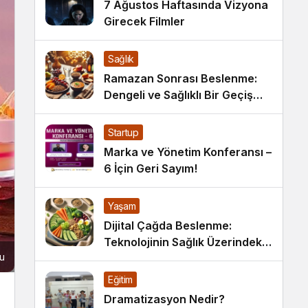
7 Ağustos Haftasında Vizyona
Girecek Filmler
Sağlık
Ramazan Sonrası Beslenme:
Dengeli ve Sağlıklı Bir Geçiş
İçin İpuçları
Startup
Marka ve Yönetim Konferansı –
6 İçin Geri Sayım!
Yaşam
Dijital Çağda Beslenme:
Teknolojinin Sağlık Üzerindeki
nu
Etkileri ve Yeni Alışkanlıklar
Eğitim
Dramatizasyon Nedir?