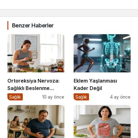
Benzer Haberler
Ortoreksiya Nervoza:
Eklem Yaşlanması
Sağlıklı Beslenme
Kader Değil
Takıntısı
Sağlık
10 ay önce
Sağlık
4 ay önce