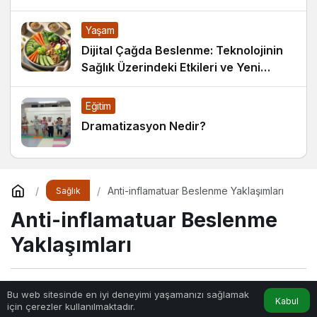
Yaşam
Dijital Çağda Beslenme: Teknolojinin
Sağlık Üzerindeki Etkileri ve Yeni
Alışkanlıklar
Eğitim
Dramatizasyon Nedir?
Anti-inflamatuar Beslenme Yaklaşımları
Sağlık
Anti-inflamatuar Beslenme
Yaklaşımları
Sihir
tarafından yayınlandı
Bu web sitesinde en iyi deneyimi yaşamanızı sağlamak
Kabul
için çerezler kullanılmaktadır.