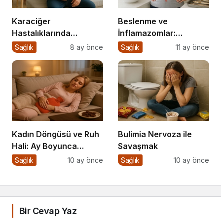
Karaciğer
Beslenme ve
Hastalıklarında
İnflamazomlar:
Beslenme
Bağırsaktan Hücre
Sağlık
8 ay önce
Sağlık
11 ay önce
Çekirdeğine Uzanan
Sessiz Savaş
Kadın Döngüsü ve Ruh
Bulimia Nervoza ile
Hali: Ay Boyunca
Savaşmak
Bedenine ve
Sağlık
10 ay önce
Sağlık
10 ay önce
Duygularına Yolculuk
Bir Cevap Yaz