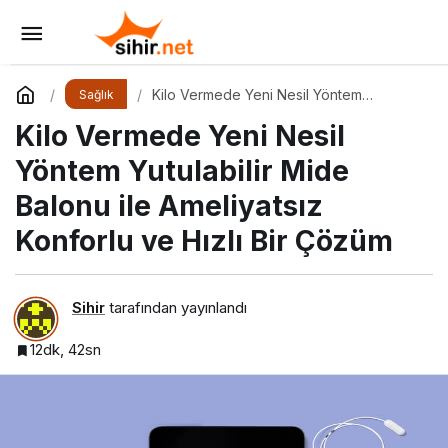
Anti-inflamatuar Beslenme Yaklaşımları
Yorum Yap
Paylaş
Kilo Vermede Yeni Nesil Yöntem
Sağlık
Yutulabilir Mide Balonu ile Ameliyatsız
Kilo Vermede Yeni Nesil
Konforlu ve Hızlı Bir Çözüm
Yöntem Yutulabilir Mide
Balonu ile Ameliyatsız
Konforlu ve Hızlı Bir Çözüm
Sihir
tarafından yayınlandı
12dk, 42sn