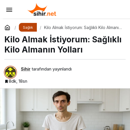
Kadın Döngüsü ve Ruh Hali: Ay Boyunca
Bedenine ve Duygularına Yolculuk
Yorum Yap
Paylaş
Kilo Almak İstiyorum: Sağlıklı Kilo Almanın
Sağlık
Yolları
Kilo Almak İstiyorum: Sağlıklı
Kilo Almanın Yolları
Sihir
tarafından yayınlandı
8dk, 18sn