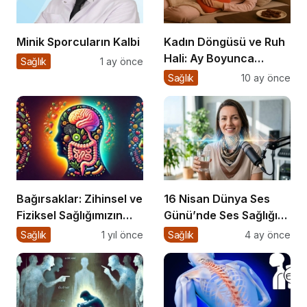
Minik Sporcuların Kalbi
Kadın Döngüsü ve Ruh
Hali: Ay Boyunca
Sağlık
1 ay önce
Bedenine ve
Sağlık
10 ay önce
Duygularına Yolculuk
Bağırsaklar: Zihinsel ve
16 Nisan Dünya Ses
Fiziksel Sağlığımızın
Günü’nde Ses Sağlığı
Gizli Yöneticisi!
Rehberi
Sağlık
1 yıl önce
Sağlık
4 ay önce