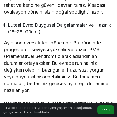
rahat ve kendine güvenli davranırsınız. Kısacası,
ovulasyon dönemi sizin doğal spotlight’ınızdır.
Luteal Evre: Duygusal Dalgalanmalar ve Hazırlık
(18–28. Günler)
Ayın son evresi luteal dönemdir. Bu dönemde
progesteron seviyesi yükselir ve bazen PMS
(Premenstrüel Sendrom) olarak adlandırılan
durumlar ortaya çıkar. Bu evrede ruh haliniz
değişken olabilir; bazı günler huzursuz, yorgun
veya duygusal hissedebilirsiniz. Bu tamamen
normaldir; bedeniniz gelecek ayın regl dönemine
hazırlanıyor.
Bedeninizde şişkinlik, hafif karın ağrısı veya göğüs
Bu web sitesinde en iyi deneyimi yaşamanızı sağlamak
hassasiyeti olabilir. Duygusal olarak sabrınız
Kabul
için çerezler kullanılmaktadır.
azalabilir, küçük şeyler bile canınızı sıkabilir. Bu