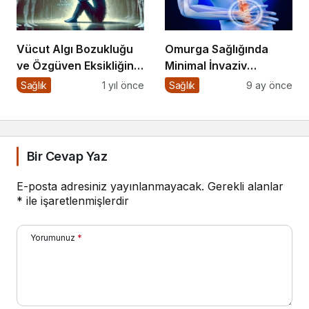
Vücut Algı Bozukluğu
Omurga Sağlığında
ve Özgüven Eksikliğinin
Minimal İnvaziv
Görünmeyen Kökleri
Yaklaşım
Sağlık
1 yıl önce
Sağlık
9 ay önce
Bir Cevap Yaz
E-posta adresiniz yayınlanmayacak.
Gerekli alanlar
*
ile işaretlenmişlerdir
Yorumunuz
*