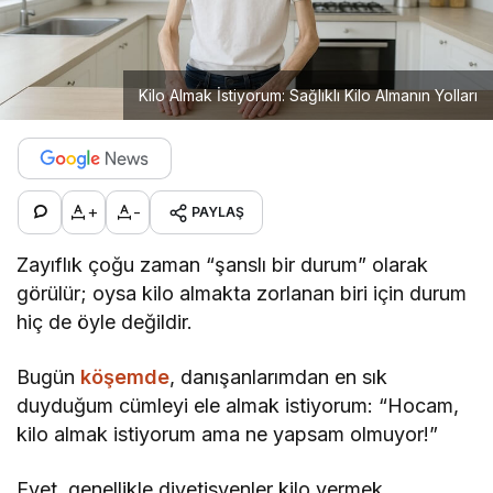
Kilo Almak İstiyorum: Sağlıklı Kilo Almanın Yolları
+
-
PAYLAŞ
Zayıflık çoğu zaman “şanslı bir durum” olarak
görülür; oysa kilo almakta zorlanan biri için durum
hiç de öyle değildir.
Bugün
köşemde
, danışanlarımdan en sık
duyduğum cümleyi ele almak istiyorum: “Hocam,
kilo almak istiyorum ama ne yapsam olmuyor!”
Evet, genellikle diyetisyenler kilo vermek