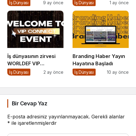
İçin İstanbul Hazır!
İş Dünyası
9 ay önce
İş Dünyası
1 ay önce
İş dünyasının zirvesi
Branding Haber Yayın
WORLDEF VIP
Hayatına Başladı
Connect’te buluştu
İş Dünyası
2 ay önce
İş Dünyası
10 ay önce
Bir Cevap Yaz
E-posta adresiniz yayınlanmayacak.
Gerekli alanlar
*
ile işaretlenmişlerdir