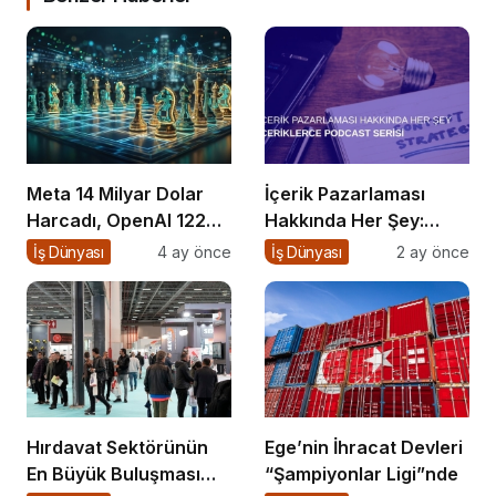
Meta 14 Milyar Dolar
İçerik Pazarlaması
Harcadı, OpenAI 122
Hakkında Her Şey:
Milyar Topladı:
İçeriklerce Podcast
İş Dünyası
4 ay önce
İş Dünyası
2 ay önce
Girişimci Ne Yapsın?
Serisi
Hırdavat Sektörünün
Ege’nin İhracat Devleri
En Büyük Buluşması
“Şampiyonlar Ligi”nde