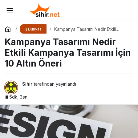
Marka Konumlandırma Nedir Etkili Marka
Konumlandırma İçin 10 Altın İpucu
Yorum Yap
Paylaş
Kampanya Tasarımı Nedir Etkili
İş Dünyası
Kampanya Tasarımı İçin 10 Altın Öneri
Kampanya Tasarımı Nedir
Etkili Kampanya Tasarımı İçin
10 Altın Öneri
Sihir
tarafından yayınlandı
5dk, 3sn