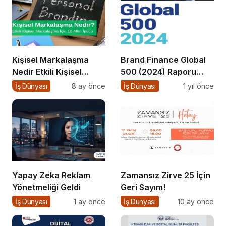
Kişisel Markalaşma
Brand Finance Global
Nedir Etkili Kişisel
500 (2024) Raporu
Markalaşma için 10
Yayımlandı!
İş Dünyası
8 ay önce
İş Dünyası
1 yıl önce
Altın İpucu
Yapay Zeka Reklam
Zamansız Zirve 25 İçin
Yönetmeliği Geldi
Geri Sayım!
İş Dünyası
1 ay önce
İş Dünyası
10 ay önce