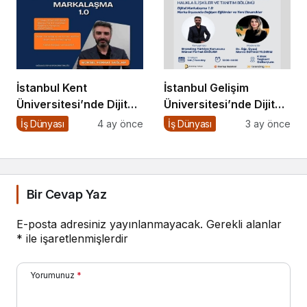
İstanbul Kent
İstanbul Gelişim
Üniversitesi’nde Dijital
Üniversitesi’nde Dijital
Markalaşma 1.0
Markalaşma 1.0
İş Dünyası
4 ay önce
İş Dünyası
3 ay önce
Etkinliği!
Etkinliği Düzenlenecek
Bir Cevap Yaz
E-posta adresiniz yayınlanmayacak.
Gerekli alanlar
*
ile işaretlenmişlerdir
Yorumunuz
*