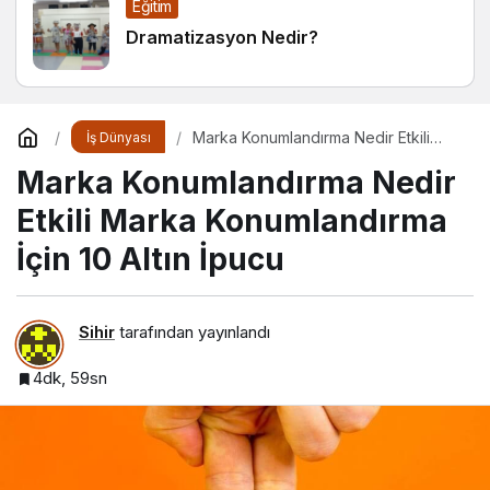
Eğitim
Dramatizasyon Nedir?
Marka Konumlandırma Nedir Etkili
İş Dünyası
Marka Konumlandırma İçin 10 Altın
Marka Konumlandırma Nedir
İpucu
Etkili Marka Konumlandırma
İçin 10 Altın İpucu
Sihir
tarafından yayınlandı
4dk, 59sn