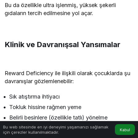
Bu da özellikle ultra işlenmiş, yüksek şekerli
gıdaların tercih edilmesine yol açar.
Klinik ve Davranışsal Yansımalar
Reward Deficiency ile ilişkili olarak çocuklarda şu
davranışlar gözlemlenebilir:
Sık atıştırma ihtiyacı
Tokluk hissine rağmen yeme
Belirli besinlere (özellikle tatlı) yönelme
Bu web sitesinde en iyi deneyimi yaşamanızı sağlamak
Duygusal durumla ilişkili yeme
Kabul
için çerezler kullanılmaktadır.