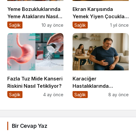
Yeme Bozukluklarında
Ekran Karşısında
Yeme Ataklarını Nasıl
Yemek Yiyen Çocuklar:
Engellerim?
Sessiz Tehlike
Sağlık
10 ay önce
Sağlık
1 yıl önce
Fazla Tuz Mide Kanseri
Karaciğer
Riskini Nasıl Tetikliyor?
Hastalıklarında
Beslenme
Sağlık
4 ay önce
Sağlık
8 ay önce
Bir Cevap Yaz