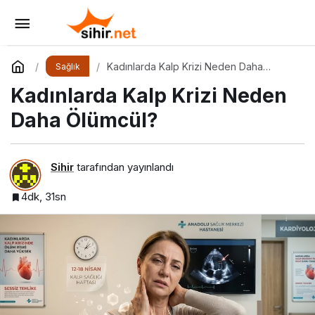
Reward Deficiency Syndrome ve Beslenme
Davranışı
Yorum Yap
Paylaş
Kadınlarda Kalp Krizi Neden Daha
Sağlık
Ölümcül?
Kadınlarda Kalp Krizi Neden
Daha Ölümcül?
Sihir
tarafından yayınlandı
4dk, 31sn