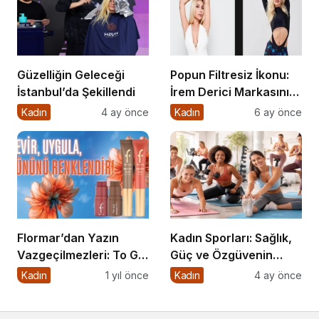
Güzelliğin Geleceği
Popun Filtresiz İkonu:
İstanbul’da Şekillendi
İrem Derici Markasının
Genetik Kodları
Kadın
4 ay önce
Kadın
6 ay önce
Çözüldü
Flormar’dan Yazın
Kadın Sporları: Sağlık,
Vazgeçilmezleri: To Go
Güç ve Özgüvenin
Blush & To Go Bronzer
Anahtarı
Kadın
1 yıl önce
Kadın
4 ay önce