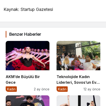
Kaynak: Startup Gazetesi
Benzer Haberler
AKM’de Büyülü Bir
Teknolojide Kadın
Gece
Liderleri, Sovos’un Ev
Sahipliğinde Bir Araya
Kadın
2 ay önce
Kadın
12 ay önce
Geldi