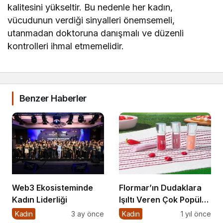
kalitesini yükseltir. Bu nedenle her kadın,
vücudunun verdiği sinyalleri önemsemeli,
utanmadan doktoruna danışmalı ve düzenli
kontrolleri ihmal etmemelidir.
Benzer Haberler
Web3 Ekosisteminde
Flormar’ın Dudaklara
Kadın Liderliği
Işıltı Veren Çok Popüler
Lipgloss Serisi Dewy
Kadın
3 ay önce
Kadın
1 yıl önce