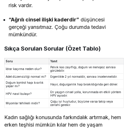
risk vardır.
“Ağrılı cinsel ilişki kaderdir”
düşüncesi
gerçeği yansıtmaz. Çoğu durumda tedavi
mümkündür.
Sıkça Sorulan Sorular (Özet Tablo)
Soru
Yanıt
Pelvik kas zayıflığı, doğum ve menopoz sonrası
İdrar kaçırma neden olur?
görülebilir.
Adet düzensizliği normal mi?
Ergenlikte 2 yıl normaldir, sonrası incelenmelidir.
Doğum kontrol hapı kısırlık
Hayır, doğurganlık hap bırakıldığında geri döner.
yapar mı?
En yaygın cinsel yolla, korunmada en etkili yöntem
HPV nasıl bulaşır?
HPV aşısıdır.
Çoğu iyi huyludur, büyüme varsa takip veya
Miyomlar tehlikeli midir?
cerrahi gerekir.
Kadın sağlığı konusunda farkındalık artırmak, hem
erken teşhisi mümkün kılar hem de yaşam