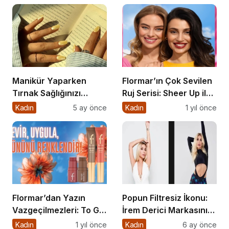
Lip Booster’da 8 Yeni
Renk!
Manikür Yaparken
Flormar’ın Çok Sevilen
Tırnak Sağlığınızı
Ruj Serisi: Sheer Up ile
Korumak İçin Asla
Gülümse
Kadın
5 ay önce
Kadın
1 yıl önce
Unutmamanız Gereken
Detaylar
Flormar’dan Yazın
Popun Filtresiz İkonu:
Vazgeçilmezleri: To Go
İrem Derici Markasının
Blush & To Go Bronzer
Genetik Kodları
Kadın
1 yıl önce
Kadın
6 ay önce