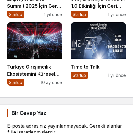
Summit 2025 İçin Geri
1.0 Etkinliği İçin Geri
Sayım!
Sayım!
Startup
1 yıl önce
Startup
1 yıl önce
Türkiye Girişimcilik
Time to Talk
Ekosistemini Küresel
Startup
1 yıl önce
Sahneye Taşıyan
Startup
10 ay önce
Buluşma
Bir Cevap Yaz
E-posta adresiniz yayınlanmayacak.
Gerekli alanlar
*
ile işaretlenmişlerdir