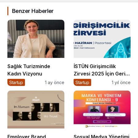
Benzer Haberler
Sağlık Turizminde
İSTÜN Girişimcilik
Kadın Vizyonu
Zirvesi 2025 İçin Geri
Sayım
Startup
1 ay önce
Startup
1 yıl önce
Employer Brand
Sosyal Medya Yönetimi