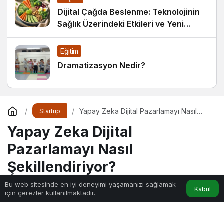
Dijital Çağda Beslenme: Teknolojinin
Sağlık Üzerindeki Etkileri ve Yeni
Alışkanlıklar
Eğitim
Dramatizasyon Nedir?
Yapay Zeka Dijital Pazarlamayı Nasıl
Startup
Şekillendiriyor?
Yapay Zeka Dijital
Pazarlamayı Nasıl
Şekillendiriyor?
Bu web sitesinde en iyi deneyimi yaşamanızı sağlamak
Kabul
için çerezler kullanılmaktadır.
Sihir
tarafından yayınlandı
4dk, 42sn