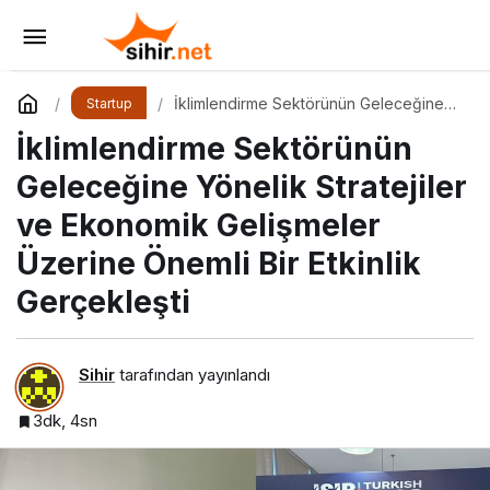
Yapay Zeka Dijital Pazarlamayı Nasıl
Şekillendiriyor?
Yorum Yap
Paylaş
İklimlendirme Sektörünün Geleceğine
Startup
Yönelik Stratejiler ve Ekonomik
İklimlendirme Sektörünün
Gelişmeler Üzerine Önemli Bir Etkinlik
Gerçekleşti
Geleceğine Yönelik Stratejiler
ve Ekonomik Gelişmeler
Üzerine Önemli Bir Etkinlik
Gerçekleşti
Sihir
tarafından yayınlandı
3dk, 4sn