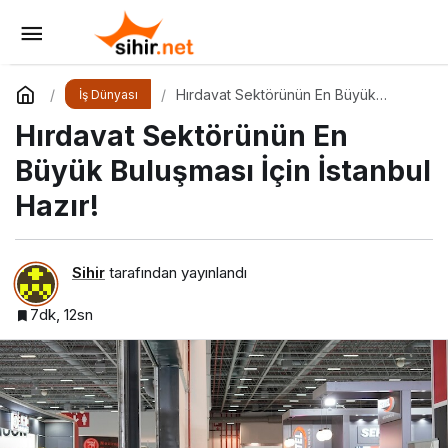
Big Bang Startup Challenge 2025 İçin Geri
Sayım Başladı
Yorum Yap
Paylaş
Hırdavat Sektörünün En Büyük
İş Dünyası
Buluşması İçin İstanbul Hazır!
Hırdavat Sektörünün En
Büyük Buluşması İçin İstanbul
Hazır!
Sihir
tarafından yayınlandı
7dk, 12sn