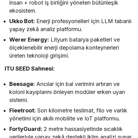
insan + robot iş birliğini yöneten bütünleşik
ekosistem.
Ukko Bot:
Enerji profesyonelleri için LLM tabanlı
yapay zekâ analiz platformu.
Werer Energy:
Lityum batarya paketleri ve
ölçeklenebilir enerji depolama konteynerleri
üreten teknoloji girişimi.
ITU SEED Sahnesi:
Beesage:
Arıcılar için bal verimini artıran ve
koloni kayıplarını önleyen modüler erken uyarı
sistemi.
Fleetroot:
Son kilometre teslimat, filo ve varlık
yönetimi için akıllı mobilite ve IoT platformu.
FortyGuard:
2 metre hassasiyetinde sıcaklık
verileriyle yapay zekâ destekli iklim analizi sunar.