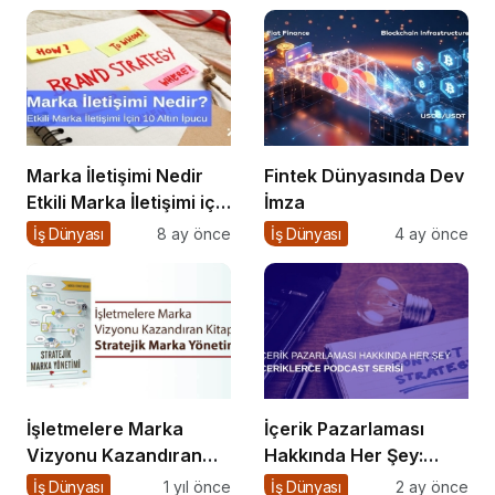
Marka İletişimi Nedir
Fintek Dünyasında Dev
Etkili Marka İletişimi için
İmza
10 Altın Öneri
İş Dünyası
8 ay önce
İş Dünyası
4 ay önce
İşletmelere Marka
İçerik Pazarlaması
Vizyonu Kazandıran
Hakkında Her Şey:
Kitap: Stratejik Marka
İçeriklerce Podcast
İş Dünyası
1 yıl önce
İş Dünyası
2 ay önce