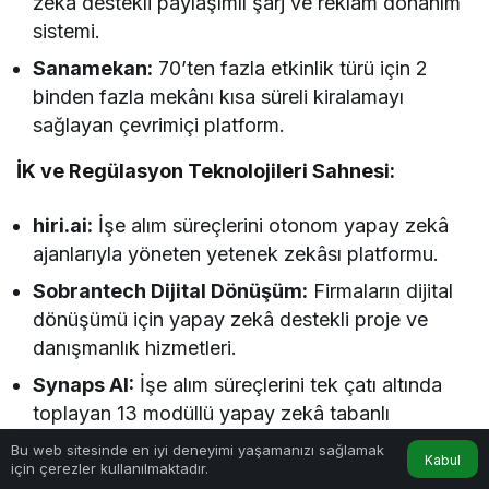
zekâ destekli paylaşımlı şarj ve reklam donanım
sistemi.
Sanamekan:
70’ten fazla etkinlik türü için 2
binden fazla mekânı kısa süreli kiralamayı
sağlayan çevrimiçi platform.
İK ve Regülasyon Teknolojileri Sahnesi:
hiri.ai:
İşe alım süreçlerini otonom yapay zekâ
ajanlarıyla yöneten yetenek zekâsı platformu.
Sobrantech Dijital Dönüşüm:
Firmaların dijital
dönüşümü için yapay zekâ destekli proje ve
danışmanlık hizmetleri.
Synaps AI:
İşe alım süreçlerini tek çatı altında
toplayan 13 modüllü yapay zekâ tabanlı
platform.
Bu web sitesinde en iyi deneyimi yaşamanızı sağlamak
Kabul
için çerezler kullanılmaktadır.
Tebli:
Kurumların e-tebligat süreçlerini