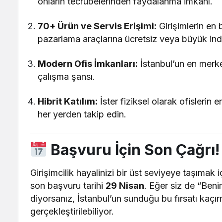
onların tecrübelerinden faydalanma imkanı.
70+ Ürün ve Servis Erişimi:
Girişimlerin en 
pazarlama araçlarına ücretsiz veya büyük indi
Modern Ofis İmkanları:
İstanbul’un en merke
çalışma şansı.
Hibrit Katılım:
İster fiziksel olarak ofislerin 
her yerden takip edin.
Başvuru İçin Son Çağrı!
Girişimcilik hayalinizi bir üst seviyeye taşımak 
son başvuru tarihi
29 Nisan
. Eğer siz de “Beni
diyorsanız, İstanbul’un sunduğu bu fırsatı kaçı
gerçekleştirilebiliyor.