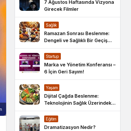
7 Ağustos Haftasında Vizyona
Girecek Filmler
Sağlık
Ramazan Sonrası Beslenme:
Dengeli ve Sağlıklı Bir Geçiş
İçin İpuçları
Startup
Marka ve Yönetim Konferansı –
6 İçin Geri Sayım!
Yaşam
Dijital Çağda Beslenme:
Teknolojinin Sağlık Üzerindeki
n
Etkileri ve Yeni Alışkanlıklar
Eğitim
Dramatizasyon Nedir?