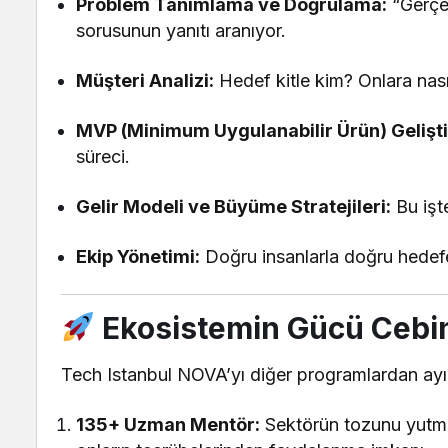
Problem Tanımlama ve Doğrulama:
“Gerçe
sorusunun yanıtı aranıyor.
Müşteri Analizi:
Hedef kitle kim? Onlara nasıl
MVP (Minimum Uygulanabilir Ürün) Gelişt
süreci.
Gelir Modeli ve Büyüme Stratejileri:
Bu işt
Ekip Yönetimi:
Doğru insanlarla doğru hedefe
Ekosistemin Gücü Cebin
Tech Istanbul NOVA’yı diğer programlardan ay
135+ Uzman Mentör:
Sektörün tozunu yutmuş