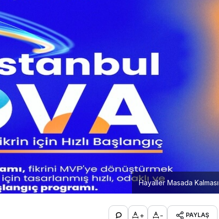
Hayaller Masada Kalması
+
-
PAYLAŞ