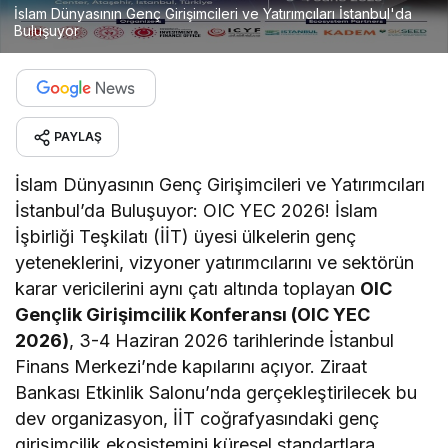
İslam Dünyasının Genç Girişimcileri ve Yatırımcıları İstanbul'da
Buluşuyor
PAYLAŞ
İslam Dünyasının Genç Girişimcileri ve Yatırımcıları
İstanbul’da Buluşuyor: OIC YEC 2026! İslam
İşbirliği Teşkilatı (İİT) üyesi ülkelerin genç
yeteneklerini, vizyoner yatırımcılarını ve sektörün
karar vericilerini aynı çatı altında toplayan
OIC
Gençlik Girişimcilik Konferansı (OIC YEC
2026)
, 3-4 Haziran 2026 tarihlerinde İstanbul
Finans Merkezi’nde kapılarını açıyor. Ziraat
Bankası Etkinlik Salonu’nda gerçekleştirilecek bu
dev organizasyon, İİT coğrafyasındaki genç
girişimcilik ekosistemini küresel standartlara