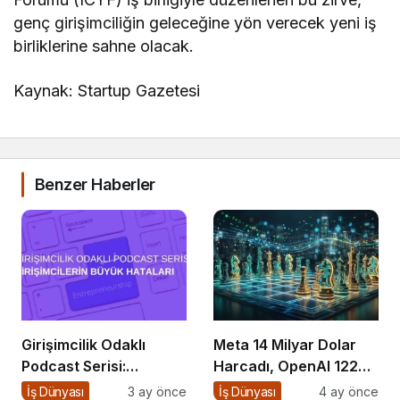
genç girişimciliğin geleceğine yön verecek yeni iş
birliklerine sahne olacak.
Kaynak: Startup Gazetesi
Benzer Haberler
Girişimcilik Odaklı
Meta 14 Milyar Dolar
Podcast Serisi:
Harcadı, OpenAI 122
Girişimcilerin Büyük
Milyar Topladı:
İş Dünyası
3 ay önce
İş Dünyası
4 ay önce