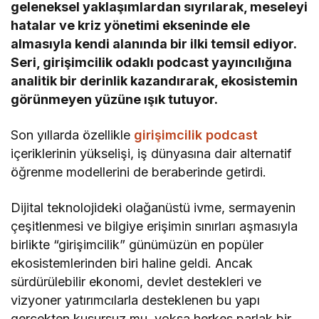
geleneksel yaklaşımlardan sıyrılarak, meseleyi
hatalar ve kriz yönetimi ekseninde ele
almasıyla kendi alanında bir ilki temsil ediyor.
Seri, girişimcilik odaklı podcast yayıncılığına
analitik bir derinlik kazandırarak, ekosistemin
görünmeyen yüzüne ışık tutuyor.
Son yıllarda özellikle
girişimcilik podcast
içeriklerinin yükselişi, iş dünyasına dair alternatif
öğrenme modellerini de beraberinde getirdi.
Dijital teknolojideki olağanüstü ivme, sermayenin
çeşitlenmesi ve bilgiye erişimin sınırları aşmasıyla
birlikte “girişimcilik” günümüzün en popüler
ekosistemlerinden biri haline geldi. Ancak
sürdürülebilir ekonomi, devlet destekleri ve
vizyoner yatırımcılarla desteklenen bu yapı
gerçekten kusursuz mu, yoksa herkes parlak bir