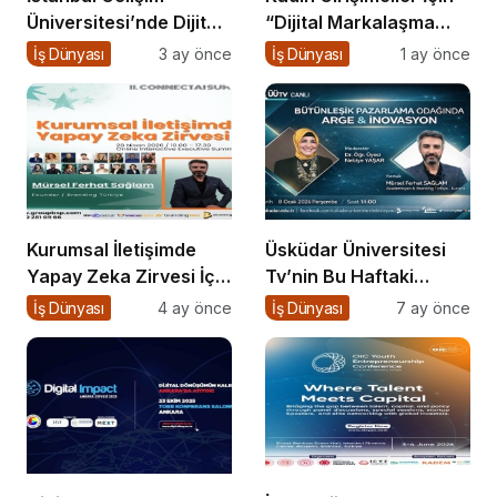
Üniversitesi’nde Dijital
“Dijital Markalaşma
Markalaşma 1.0
Atölyesi” Başlıyor
İş Dünyası
3 ay önce
İş Dünyası
1 ay önce
Etkinliği Düzenlenecek
Kurumsal İletişimde
Üsküdar Üniversitesi
Yapay Zeka Zirvesi İçin
Tv’nin Bu Haftaki
Geri Sayım!
Konuğu Mürsel Ferhat
İş Dünyası
4 ay önce
İş Dünyası
7 ay önce
Sağlam Oluyor