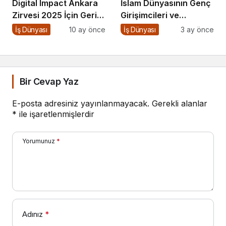
Digital Impact Ankara
İslam Dünyasının Genç
Zirvesi 2025 İçin Geri
Girişimcileri ve
Sayım!
Yatırımcıları
İş Dünyası
10 ay önce
İş Dünyası
3 ay önce
İstanbul’da Buluşuyor
Bir Cevap Yaz
E-posta adresiniz yayınlanmayacak.
Gerekli alanlar
*
ile işaretlenmişlerdir
Yorumunuz
*
Adınız
*