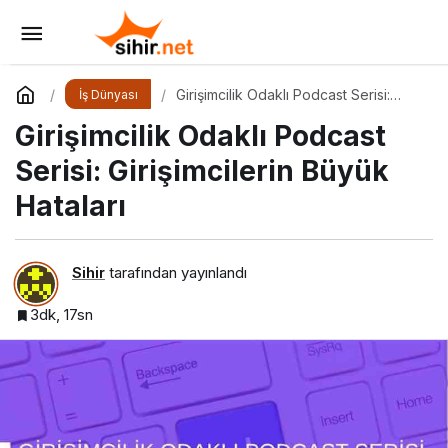
İslam Dünyasının Genç Girişimcileri ve
Yatırımcıları İstanbul’da Buluşuyor
Yorum Yap
Paylaş
Girişimcilik Odaklı Podcast Serisi:
İş Dünyası
Girişimcilerin Büyük Hataları
Girişimcilik Odaklı Podcast
Serisi: Girişimcilerin Büyük
Hataları
Sihir
tarafından yayınlandı
3dk, 17sn