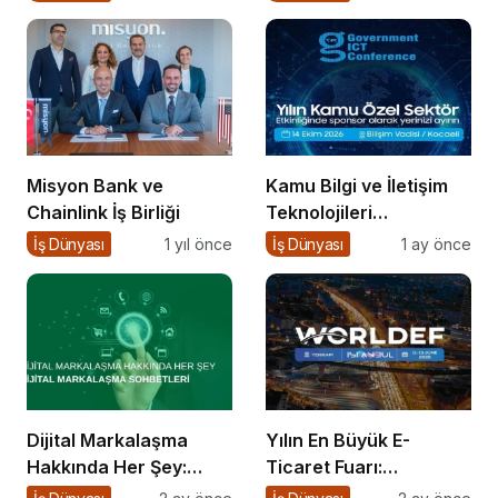
Hataları
Girişimci Ne Yapsın?
Misyon Bank ve
Kamu Bilgi ve İletişim
Chainlink İş Birliği
Teknolojileri
Konferansı 2026 İçin
İş Dünyası
1 yıl önce
İş Dünyası
1 ay önce
Geri Sayım!
Dijital Markalaşma
Yılın En Büyük E-
Hakkında Her Şey:
Ticaret Fuarı:
Dijital Markalaşma
WORLDEF Istanbul