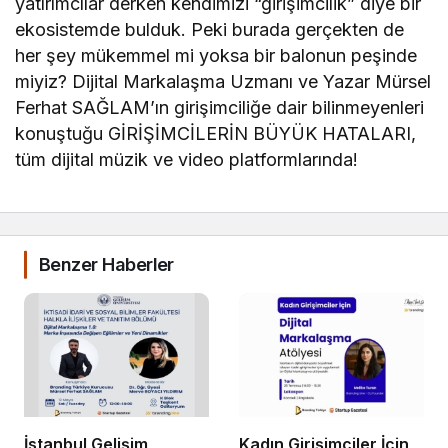
yatırımcılar derken kendimizi “girişimcilik” diye bir
ekosistemde bulduk. Peki burada gerçekten de
her şey mükemmel mi yoksa bir balonun peşinde
miyiz? Dijital Markalaşma Uzmanı ve Yazar Mürsel
Ferhat SAĞLAM’ın girişimciliğe dair bilinmeyenleri
konuştuğu GİRİŞİMCİLERİN BÜYÜK HATALARI,
tüm dijital müzik ve video platformlarında!
Benzer Haberler
İstanbul Gelişim
Kadın Girişimciler İçin