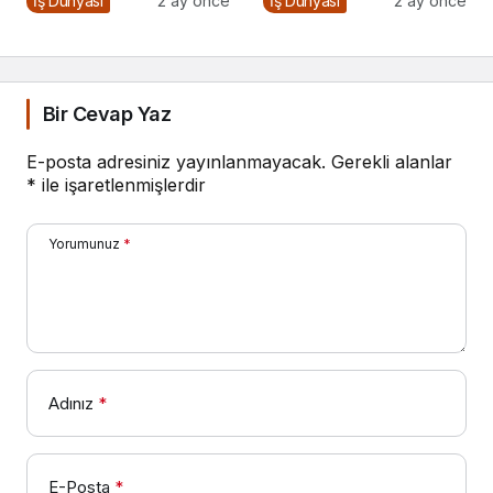
İş Dünyası
2 ay önce
İş Dünyası
2 ay önce
Sohbetleri Podcast
2026
Serisi
Bir Cevap Yaz
E-posta adresiniz yayınlanmayacak.
Gerekli alanlar
*
ile işaretlenmişlerdir
Yorumunuz
*
Adınız
*
E-Posta
*