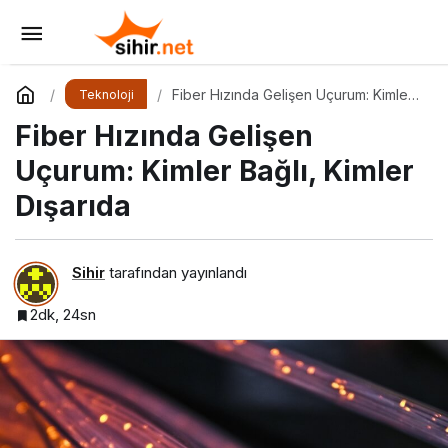
Dijitalleşmenin Gölgesinde: Bilgi Açığı
Büyüyor mu?
Yorum Yap
Paylaş
Fiber Hızında Gelişen Uçurum: Kimler
Teknoloji
Bağlı, Kimler Dışarıda
Fiber Hızında Gelişen
Uçurum: Kimler Bağlı, Kimler
Dışarıda
Sihir
tarafından yayınlandı
2dk, 24sn