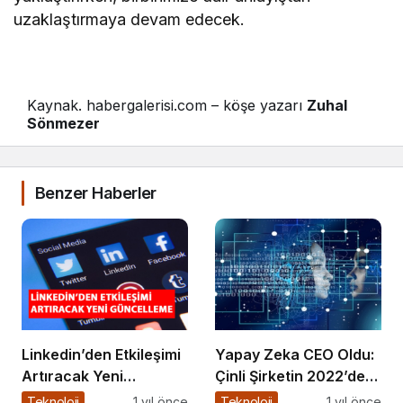
uzaklaştırmaya devam edecek.
Kaynak. habergalerisi.com – köşe yazarı
Zuhal
Sönmezer
Benzer Haberler
Linkedin’den Etkileşimi
Yapay Zeka CEO Oldu:
Artıracak Yeni
Çinli Şirketin 2022’de
Güncelleme
Attığı Adım Yeniden
Teknoloji
1 yıl önce
Teknoloji
1 yıl önce