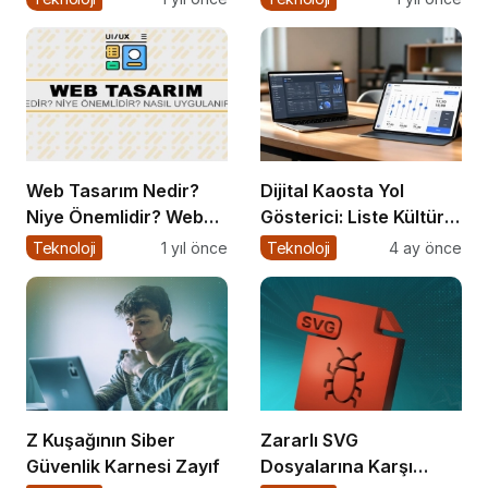
Gündemde
Web Tasarım Nedir?
Dijital Kaosta Yol
Niye Önemlidir? Web
Gösterici: Liste Kültürü
Tasarım Nasıl Yapılır?
ve İnteraktif
Teknoloji
1 yıl önce
Teknoloji
4 ay önce
Çözümlerin Geleceği
Z Kuşağının Siber
Zararlı SVG
Güvenlik Karnesi Zayıf
Dosyalarına Karşı