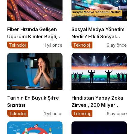
Fiber Hızında Gelişen
Sosyal Medya Yönetimi
Uçurum: Kimler Bağlı,
Nedir? Etkili Sosyal
Kimler Dışarıda
Medya Yönetimi İçin 10
Teknoloji
1 yıl önce
Teknoloji
9 ay önce
Altın İpucu
Tarihin En Büyük Şifre
Hindistan Yapay Zeka
Sızıntısı
Zirvesi, 200 Milyar
Dolar ve El Tutuşmayan
Teknoloji
1 yıl önce
Teknoloji
6 ay önce
İki CEO