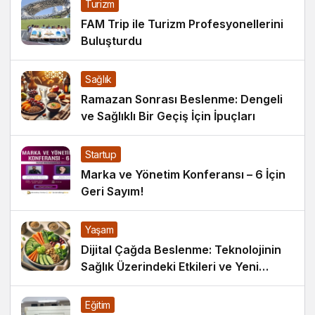
Turizm
FAM Trip ile Turizm Profesyonellerini
Buluşturdu
Sağlık
Ramazan Sonrası Beslenme: Dengeli
ve Sağlıklı Bir Geçiş İçin İpuçları
Startup
Marka ve Yönetim Konferansı – 6 İçin
Geri Sayım!
Yaşam
Dijital Çağda Beslenme: Teknolojinin
Sağlık Üzerindeki Etkileri ve Yeni
Alışkanlıklar
Eğitim