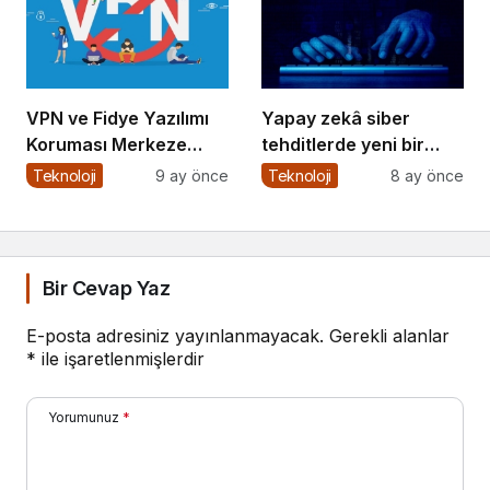
VPN ve Fidye Yazılımı
Yapay zekâ siber
Koruması Merkeze
tehditlerde yeni bir
Alındı
dönemi başlatıyor
Teknoloji
9 ay önce
Teknoloji
8 ay önce
Bir Cevap Yaz
E-posta adresiniz yayınlanmayacak.
Gerekli alanlar
*
ile işaretlenmişlerdir
Yorumunuz
*