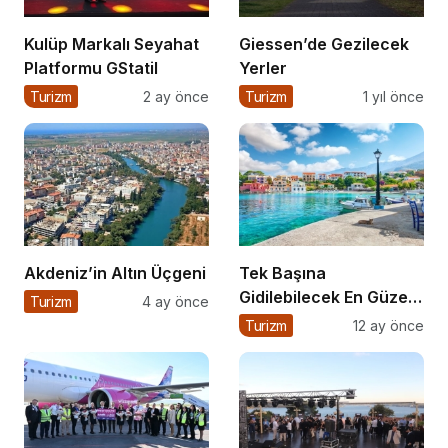
Kulüp Markalı Seyahat
Giessen’de Gezilecek
Platformu GStatil
Yerler
Turizm
2 ay önce
Turizm
1 yıl önce
Akdeniz’in Altın Üçgeni
Tek Başına
Gidilebilecek En Güzel
Turizm
4 ay önce
Tatil Yerleri
Turizm
12 ay önce