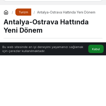
Antalya-Ostrava Hattında Yeni Dönem
Turizm
Antalya-Ostrava Hattında
Yeni Dönem
Sihir
tarafından yayınlandı
Bu web sitesinde en iyi deneyimi yaşamanızı sağlamak
Kabul
için çerezler kullanılmaktadır.
3dk, 44sn