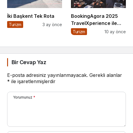
İki Başkent Tek Rota
BookingAgora 2025
TravelXperience ile
Turizm
3 ay önce
seyahat sektörü Six
Turizm
10 ay önce
Senses Kocataş
Mansions’da bir araya
geldi
Bir Cevap Yaz
E-posta adresiniz yayınlanmayacak.
Gerekli alanlar
*
ile işaretlenmişlerdir
Yorumunuz
*