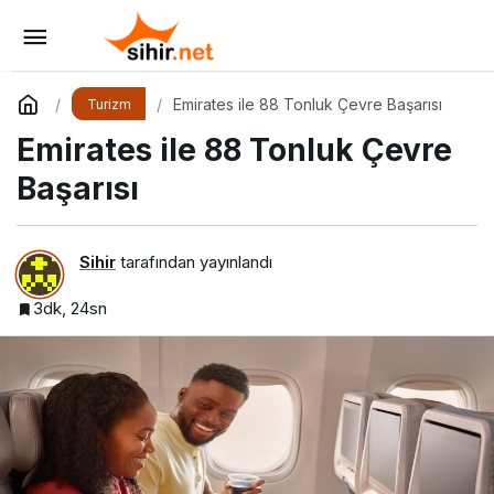
Antalya-Ostrava Hattında Yeni Dönem
Yorum Yap
Paylaş
Emirates ile 88 Tonluk Çevre Başarısı
Turizm
Emirates ile 88 Tonluk Çevre
Başarısı
Sihir
tarafından yayınlandı
3dk, 24sn