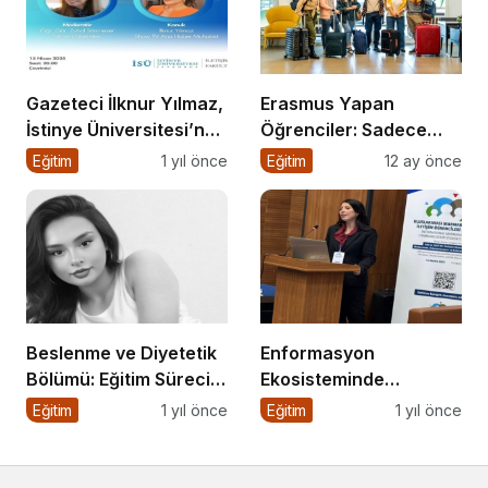
Gazeteci İlknur Yılmaz,
Erasmus Yapan
İstinye Üniversitesi’nde
Öğrenciler: Sadece
Dijital Medya
Ülke Değil, Bakış Açısı
Eğitim
1 yıl önce
Eğitim
12 ay önce
Okuryazarlığı Dersinin
da Değişiyor
Konuğu Oldu
Beslenme ve Diyetetik
Enformasyon
Bölümü: Eğitim Süreci,
Ekosisteminde
Kariyer Olanakları ve
Dezenformasyon ve
Eğitim
1 yıl önce
Eğitim
1 yıl önce
Geleceği
Çözüm Arayışları