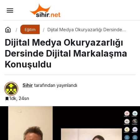
Enformasyon Ekosisteminde
Dezenformasyon ve Çözüm Arayışları
Yorum Yap
Paylaş
Dijital Medya Okuryazarlığı Dersinde
Eğitim
Dijital Markalaşma Konuşuldu
Dijital Medya Okuryazarlığı
Dersinde Dijital Markalaşma
Konuşuldu
Sihir
tarafından yayınlandı
1dk, 24sn