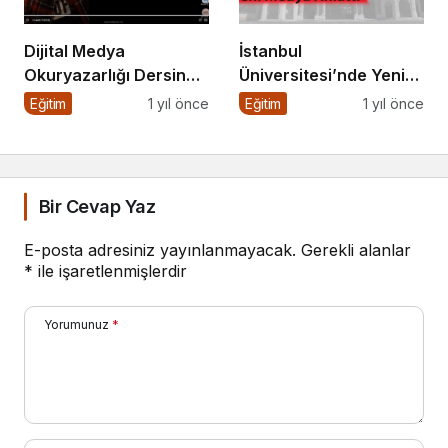
Dijital Medya
İstanbul
Okuryazarlığı Dersinde
Üniversitesi’nde Yeni
Dijital Markalaşma
Medya ve Dergicilik
Eğitim
1 yıl önce
Eğitim
1 yıl önce
Konuşuldu
Konuşuldu
Bir Cevap Yaz
E-posta adresiniz yayınlanmayacak.
Gerekli alanlar
*
ile işaretlenmişlerdir
Yorumunuz
*