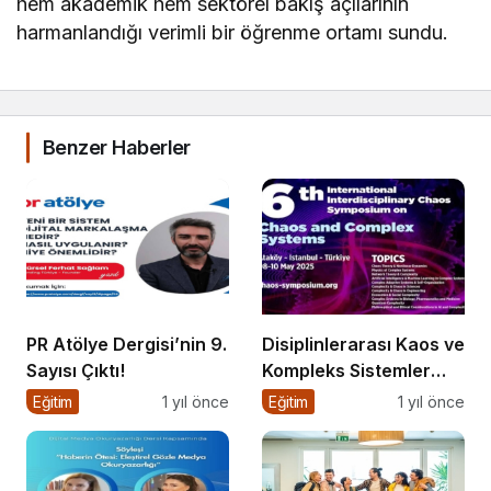
hem akademik hem sektörel bakış açılarının
harmanlandığı verimli bir öğrenme ortamı sundu.
Benzer Haberler
PR Atölye Dergisi’nin 9.
Disiplinlerarası Kaos ve
Sayısı Çıktı!
Kompleks Sistemler
Sempozyumu İçin Geri
Eğitim
1 yıl önce
Eğitim
1 yıl önce
Sayım!