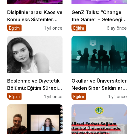
Disiplinlerarası Kaos ve
GenZ Talks: “Change
Kompleks Sistemler
the Game” – Geleceği
Sempozyumu İçin Geri
Tasarlayanlar Sahne
Eğitim
1 yıl önce
Eğitim
6 ay önce
Sayım!
Alıyor!
Beslenme ve Diyetetik
Okullar ve Üniversiteler
Bölümü: Eğitim Süreci,
Neden Siber Saldırıların
Kariyer Olanakları ve
Hedefinde?
Eğitim
1 yıl önce
Eğitim
1 yıl önce
Geleceği