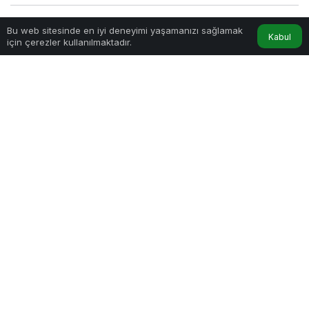
Sihir
tarafından yayınlandı
Bu web sitesinde en iyi deneyimi yaşamanızı sağlamak
Kabul
için çerezler kullanılmaktadır.
7dk, 20sn
OpenAI ve Anthropic Halka Açılıyor, Kazanan Kim?
PAYLAŞ