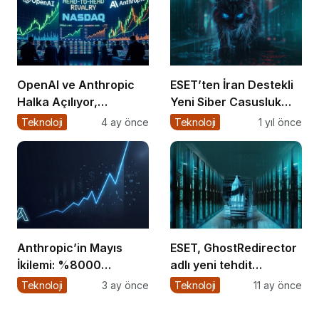
OpenAI ve Anthropic
ESET’ten İran Destekli
Halka Açılıyor,
Yeni Siber Casusluk
Kazanan Kim?
Operasyonu Uyarısı
Teknoloji
4 ay önce
Teknoloji
1 yıl önce
Anthropic’in Mayıs
ESET, GhostRedirector
İkilemi: %8000
adlı yeni tehdit
Büyüme + Kendini
aktörünü keşfetti
Teknoloji
3 ay önce
Teknoloji
11 ay önce
Geliştiren Ajanlar – Bu
Hız Sürdürülebilir mi?