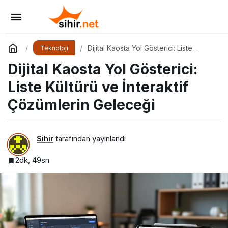
OpenAI ve Anthropic Halka Açılıyor,
Kazanan Kim?
Yorum Yap
Paylaş
Dijital Kaosta Yol Gösterici: Liste
Teknoloji
Kültürü ve İnteraktif Çözümlerin
Dijital Kaosta Yol Gösterici:
Geleceği
Liste Kültürü ve İnteraktif
Çözümlerin Geleceği
Sihir
tarafından yayınlandı
2dk, 49sn