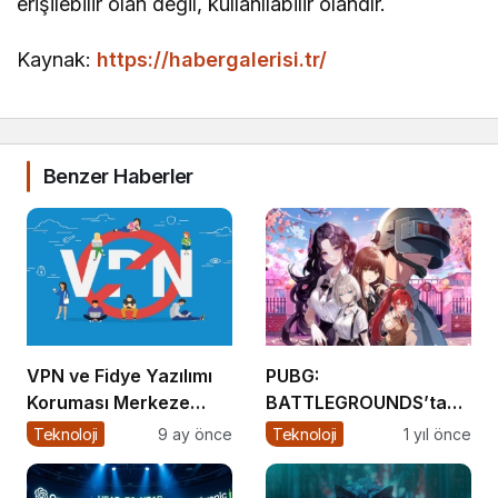
erişilebilir olan değil, kullanılabilir olandır.
Kaynak:
https://habergalerisi.tr/
Benzer Haberler
VPN ve Fidye Yazılımı
PUBG:
Koruması Merkeze
BATTLEGROUNDS’tan 1
Alındı
Nisan Şakası
Teknoloji
9 ay önce
Teknoloji
1 yıl önce