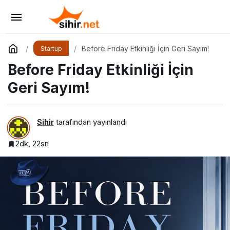
Google I/O 2026 ve Ajan Ekonomisi:
Girişimcinin Yeni Rakibi Arama Kutusu
Yorum Yap
Paylaş
Before Friday Etkinliği İçin Geri Sayım!
Startup
Before Friday Etkinliği İçin
Geri Sayım!
Sihir
tarafından yayınlandı
2dk, 22sn