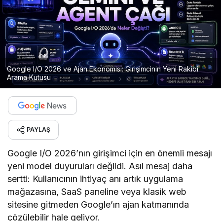
Google I/O 2026 ve Ajan Ekonomisi: Girişimcinin Yeni Rakibi
Arama Kutusu
PAYLAŞ
Google I/O 2026’nın girişimci için en önemli mesajı
yeni model duyuruları değildi. Asıl mesaj daha
sertti: Kullanıcının ihtiyaç anı artık uygulama
mağazasına, SaaS paneline veya klasik web
sitesine gitmeden Google’ın ajan katmanında
çözülebilir hale geliyor.