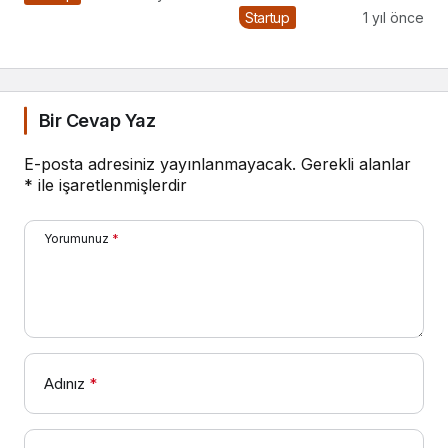
Nasıl Uygulanır?
Startup
1 yıl önce
Bir Cevap Yaz
E-posta adresiniz yayınlanmayacak.
Gerekli alanlar
*
ile işaretlenmişlerdir
Yorumunuz
*
Adınız
*