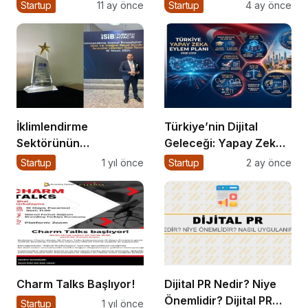
Yönetimi Nasıl Yapılır?
Startup
11 ay önce
Startup
4 ay önce
İklimlendirme
Türkiye’nin Dijital
Sektörünün
Geleceği: Yapay Zeka
Geleceğine Yönelik
Çağında “BİLGE”
Startup
1 yıl önce
Startup
2 ay önce
Stratejiler ve Ekonomik
Hamlesi
Gelişmeler Üzerine
Önemli Bir Etkinlik
Gerçekleşti
Charm Talks Başlıyor!
Dijital PR Nedir? Niye
Önemlidir? Dijital PR
Startup
1 yıl önce