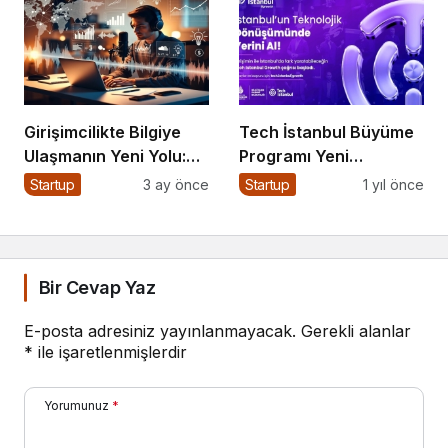
Girişimcilikte Bilgiye
Tech İstanbul Büyüme
Ulaşmanın Yeni Yolu:
Programı Yeni
Podcast’ler Neden Bu
Başvurulara Kapılarını
Startup
3 ay önce
Startup
1 yıl önce
Kadar Önemli?
Açtı
Bir Cevap Yaz
E-posta adresiniz yayınlanmayacak.
Gerekli alanlar
*
ile işaretlenmişlerdir
Yorumunuz
*