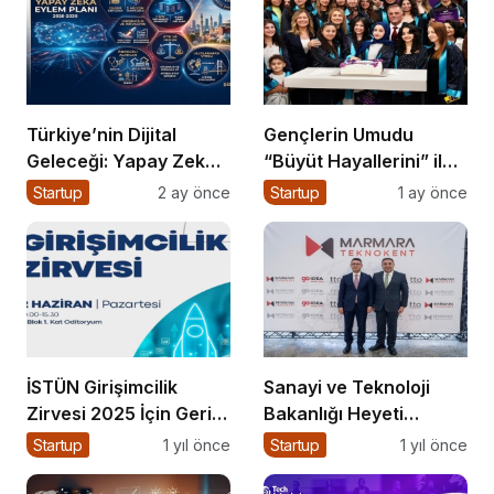
Türkiye’nin Dijital
Gençlerin Umudu
Geleceği: Yapay Zeka
“Büyüt Hayallerini” ile
Çağında “BİLGE”
267 Genç Daha
Startup
2 ay önce
Startup
1 ay önce
Hamlesi
Kanatlandı
İSTÜN Girişimcilik
Sanayi ve Teknoloji
Zirvesi 2025 İçin Geri
Bakanlığı Heyeti
Sayım
Marmara Teknokent’i
Startup
1 yıl önce
Startup
1 yıl önce
Ziyaret Etti!