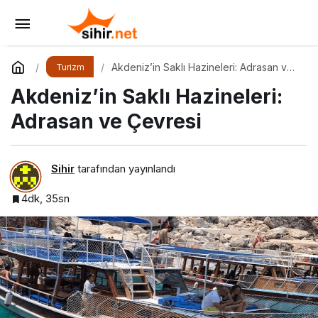
Beyazperdenin Gözünden İstanbul
Yorum Yap
Paylaş
Akdeniz’in Saklı Hazineleri: Adrasan ve
Turizm
Çevresi
Akdeniz’in Saklı Hazineleri:
Adrasan ve Çevresi
Sihir
tarafından yayınlandı
4dk, 35sn