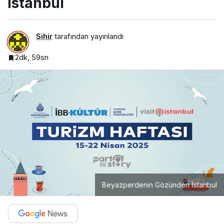
İstanbul
Sihir
tarafından yayınlandı
2dk, 59sn
Beyazperdenin Gözünden İstanbul