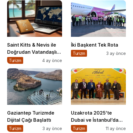
Saint Kitts & Nevis ile
İki Başkent Tek Rota
Doğrudan Vatandaşlık
Turizm
3 ay önce
Dönemi
Turizm
4 ay önce
Gaziantep Turizmde
Uzakrota 2025’te
Dijital Çağı Başlattı
Dubai ve İstanbul’da
turizm
Turizm
3 ay önce
Turizm
11 ay önce