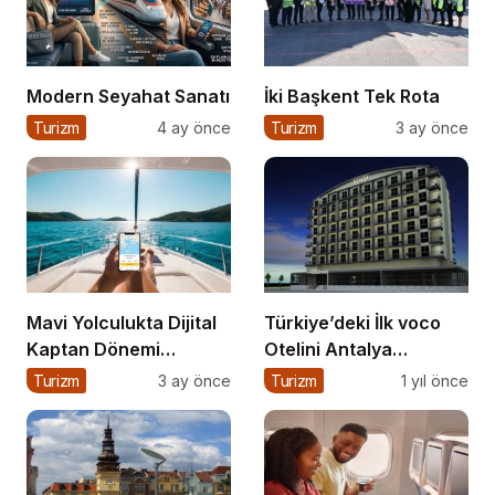
Modern Seyahat Sanatı
İki Başkent Tek Rota
Turizm
4 ay önce
Turizm
3 ay önce
Mavi Yolculukta Dijital
Türkiye’deki İlk voco
Kaptan Dönemi
Otelini Antalya
Başlıyor
Konyaaltı’nda Açıyor
Turizm
3 ay önce
Turizm
1 yıl önce